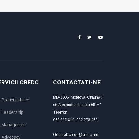
ERVICII CREDO
CONTACTATI-NE
MD-2005, Moldova, Chişinău
Politici publice
str. Alexandru Hasdeu 95"A"
Leadership
Telefon
022 212 816, 022 278 482
Management
General: credo@credo.md
Advocacy