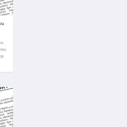
cu
ire
entru
cte