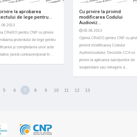
privire la aprobarea
Cu privire la privind
iectului de lege pentru...
modificarea Codului
Audioviz...
.06.2013
05.06.2013
ia CReDO pentru CNP cu privire
Opinia CReDO pentru CNP cu privi
probarea proiectului de lege pentru
privind modificarea Codului
ficarea şi completarea unor acte
Audiovizualului: Deciziile CCA cu
lative (arest contravenţional în ...
privire la aplicarea sancțiunilor de
suspendare sau retragere a...
5
6
7
8
9
10
11
12
13