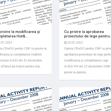
privire la modificarea şi
Cu privire la aprobarea
pletarea Hot&...
proiectului de lege pentru.
.07.2013
20.07.2013
ia CReDO pentru CNP cu privire la
Opinia CReDO pentru CNP cu privi
ficarea şi completarea Hotărîrii
aprobarea proiectului de lege pent
rnului nr.933 din 31 decembrie
modificarea şi completarea Legii
 (Planul de Acţiuni pentru imp...
nr.419-XVI din 22 decembrie 2006
privire la datoria ...