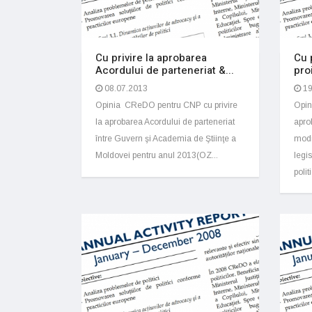
Cu privire la aprobarea
Cu 
Acordului de parteneriat &...
pro
08.07.2013
19
Opinia CReDO pentru CNP cu privire
Opin
la aprobarea Acordului de parteneriat
apro
între Guvern şi Academia de Ştiinţe a
modi
Moldovei pentru anul 2013(OZ...
legis
politi