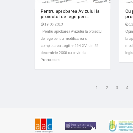
Pentru aprobarea Avizului la
Cu 
proiectul de lege pen...
pro
19.06.2013
12
Pentru aprobarea Avizului la proiectul
Opin
de lege pentru modificarea si
la a
completarea Legii nr.294-XVI din 25
modi
decembrie 2008 cu privire la
legis
Procuratura ...
1
2
3
4