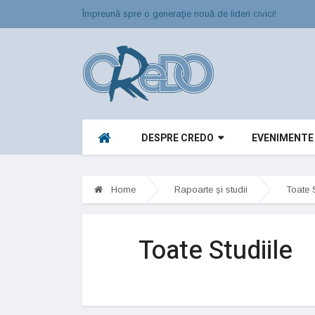
Împreună spre o generaţie nouă de lideri civici!
DESPRE CREDO
EVENIMENTE
Home
Rapoarte și studii
Toate S
Toate Studiile