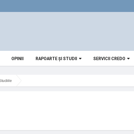
OPINII
RAPOARTE ȘI STUDII
SERVICII CREDO
tudiile