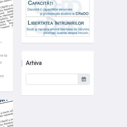
..
re la
Arhiva
ru
 cu