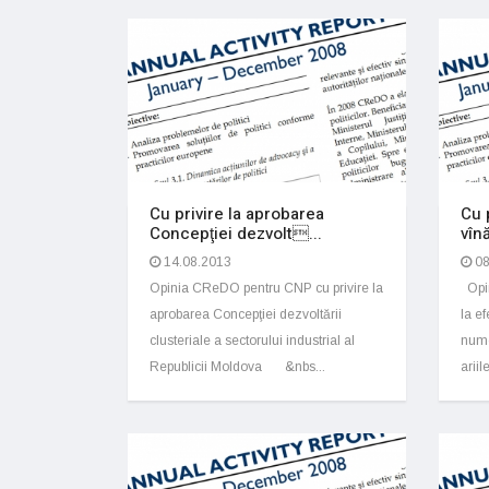
Cu privire la aprobarea
Cu 
Concepţiei dezvolt...
vînă
14.08.2013
08
Opinia CReDO pentru CNP cu privire la
Opin
aprobarea Concepţiei dezvoltării
la e
clusteriale a sectorului industrial al
nume
Republicii Moldova &nbs...
ariil