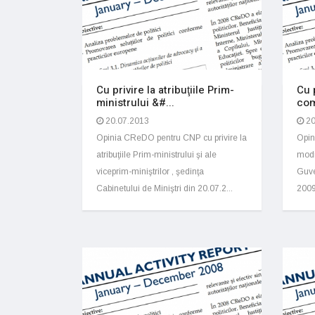
Cu privire la atribuţiile Prim-
Cu 
ministrului &#...
com
20.07.2013
20
Opinia CReDO pentru CNP cu privire la
Opin
atribuţiile Prim-ministrului şi ale
modi
viceprim-miniştrilor , şedinţa
Guve
Cabinetului de Miniştri din 20.07.2...
2009