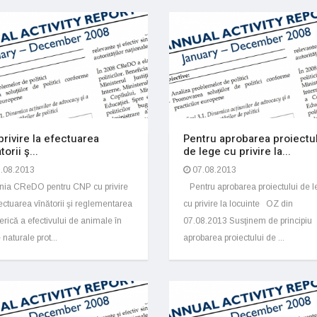
privire la efectuarea
Pentru aprobarea proiectu
torii ş...
de lege cu privire la...
.08.2013
07.08.2013
ia CReDO pentru CNP cu privire
Pentru aprobarea proiectului de l
fectuarea vînătorii şi reglementarea
cu privire la locuinte OZ din
rică a efectivului de animale în
07.08.2013 Susţinem de principiu
e naturale prot...
aprobarea proiectului de ...