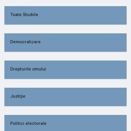
Toate Studiile
Democratizare
Drepturile omului
Justiţie
Politici electorale