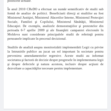
politicele actuale.
În anul 2010 CReDO a efectuat un număr semnificativ de studii sub
formă de analize de politici. Beneficiarii direcţi ai studiilor au fost
Ministerul Justiţiei, Ministerul Afacerilor Interne, Ministerul Protecţiei
Sociale, Familiei şi Copilului, Ministerul Sănătăţii, Ministerul
Educaţiei. De exemplu, analizele demonstraţiilor şi protestelor din
perioada 6-7 aprilie 2009 şi ale finanţării campaniei electorale în
Moldova sunt considerate principalele studii de referinţă pentru
persoanele implicate în procesul decizional.
Studiile de analiză asupra monitorizării implementării Legii cu privire
la întrunirile publice au jucat un rol important în societate pentru
prevenirea amendamentelor regresive. Aceste studii au informat
societatea şi factorii de decizie despre progresele în implementarea legii
şi despre defectele şi natura acestora, inclusiv despre acţiuni de
dezvoltare a capacităţilor necesare pentru implementare.