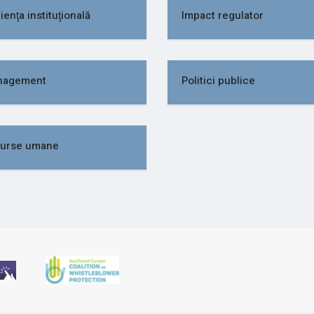
ienţa instituţională
Impact regulator
nagement
Politici publice
urse umane