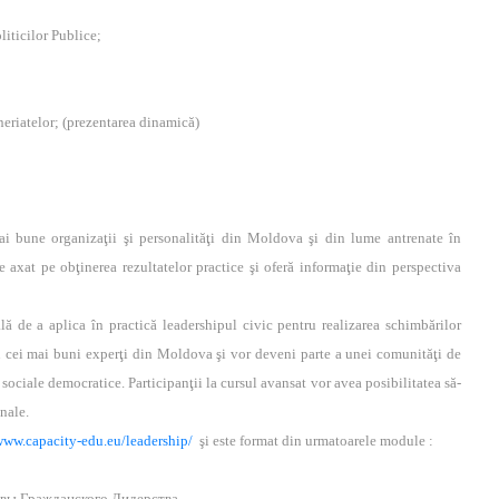
iticilor Publice;
eriatelor; (prezentarea dinamică)
ai bune organizaţii şi personalităţi din Moldova şi din lume antrenate în
e axat pe obţinerea rezultatelor practice şi oferă informaţie din perspectiva
ă de a aplica în practică leadershipul civic pentru realizarea schimbărilor
u cei mai buni experţi din Moldova şi vor deveni parte a unei comunităţi de
ociale democratice. Participanţii la cursul avansat vor avea posibilitatea să-
nale.
www.capacity-edu.eu/leadership/
şi este format din urmatoarele module :
овы Гражданского Лидерства