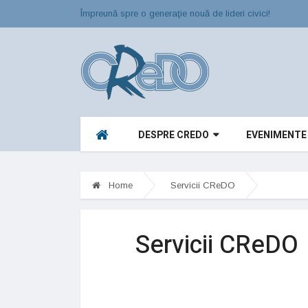
Împreună spre o generaţie nouă de lideri civici!
DESPRE CREDO
EVENIMENTE
Home
Servicii CReDO
Servicii CReDO