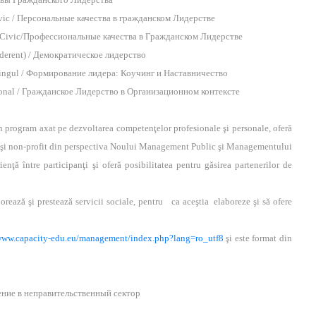
Civic / Персональные качества в гражданском Лидерстве
ul Civic/Профессиональные качества в Гражданском Лидерстве
Aderent) / Демократическое лидерство
oringul / Формирование лидера: Коучинг и Нaставничество
ional / Гражданское Лидерство в Организационном контексте
program axat pe dezvoltarea competenţelor profesionale şi personale, oferă
şi non-profit din perspectiva Noului Management Public şi Managementului
enţă între participanţi şi oferă posibilitatea pentru găsirea partenerilor de
borează şi prestează servicii sociale, pentru ca aceştia elaboreze şi să ofere
/www.capacity-edu.eu/management/index.php?lang=ro_utf8
şi este format din
едение в неправительственный сектор