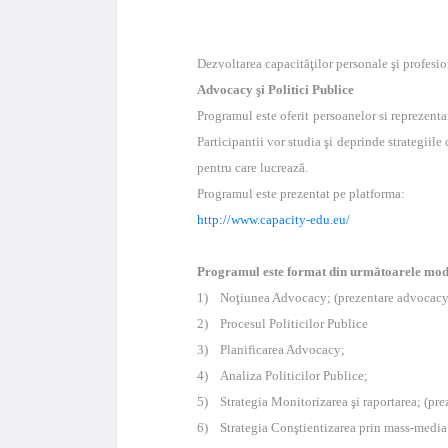
Dezvoltarea capacităţilor personale şi profesi
Advocacy şi Politici Publice
Programul este oferit persoanelor si reprezent
Participantii vor studia şi deprinde strategiile
pentru care lucrează.
Programul este prezentat pe platforma:
http://www.capacity-edu.eu/
Programul este format din următoarele mod
1) Noţiunea Advocacy; (prezentare advocacy
2) Procesul Politicilor Publice
3) Planificarea Advocacy;
4) Analiza Politicilor Publice;
5) Strategia Monitorizarea şi raportarea; (pr
6) Strategia Conştientizarea prin mass-media