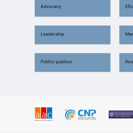
Advocacy
Efic
Leadership
Ma
Politici publice
Res