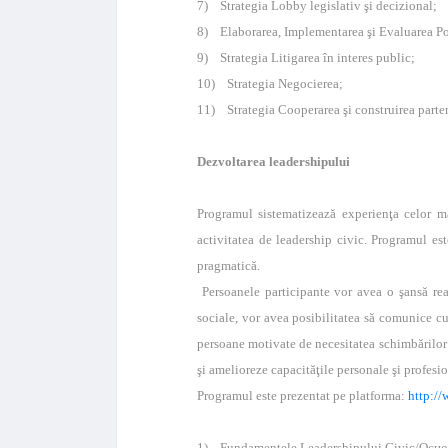
7) Strategia Lobby legislativ şi decizional;
8) Elaborarea, Implementarea şi Evaluarea Pol
9) Strategia Litigarea în interes public;
10) Strategia Negocierea;
11) Strategia Cooperarea şi construirea parten
Dezvoltarea leadershipului
Programul sistematizează experienţa celor m
activitatea de leadership civic. Programul est
pragmatică.
Persoanele participante vor avea o şansă real
sociale, vor avea posibilitatea să comunice c
persoane motivate de necesitatea schimbărilor s
şi amelioreze capacităţile personale şi profesio
Programul este prezentat pe platforma:
http://
1) Fundamentele Leadershipului Civic/Осн