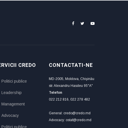
ERVICII CREDO
CONTACTATI-NE
MD-2005, Moldova, Chişinău
Politici publice
str. Alexandru Hasdeu 95"A"
Leadership
Telefon
022 212 816, 022 278 482
Management
General: credo@credo.md
Advocacy
Advocacy: ostaf@credo.md
Politici publice