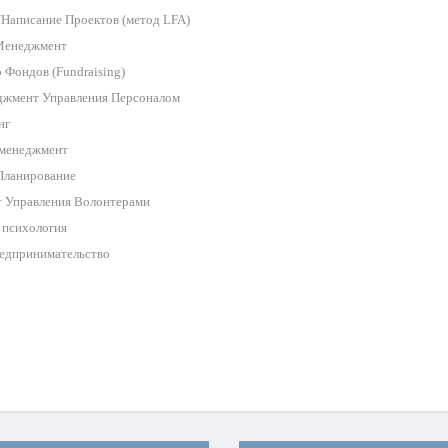
 /Написание Проектов (метод LFA)
 Менеджмент
р Фондов (Fundraising)
джмент Управления Персоналом
нг
 менеджмент
е Планирование
т Управления Волонтерами
я психология
предпринимательство