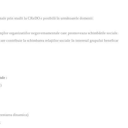
onale prin studii la CReDO e posibilă în următoarele domenii:
anţilor organizatiilor neguvernamentale care promoveaza schimbările sociale.
 care contribuie la schimbarea relaţiilor sociale în interesul grupului beneficar
ule :
)
ezentarea dinamica)
;