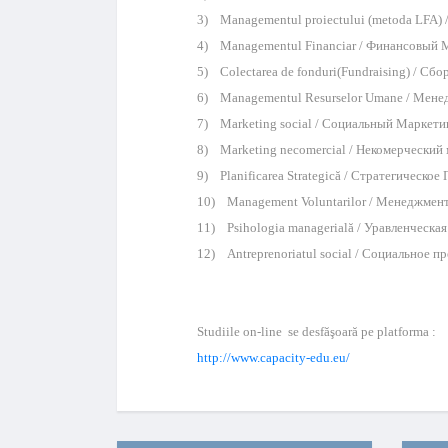
3) Managementul proiectului (metoda LFA)
4) Managementul Financiar / Финансовый
5) Colectarea de fonduri(Fundraising) / Сбо
6) Managementul Resurselor Umane / Мене
7) Marketing social / Социальный Маркети
8) Marketing necomercial / Некомерческий
9) Planificarea Strategică / Стратегическо
10) Management Voluntarilor / Менеджмен
11) Psihologia managerială / Уравленческа
12) Antreprenoriatul social / Социальное 
Studiile on-line se desfăşoară pe platforma :
http://www.capacity-edu.eu/