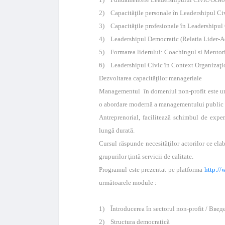
2) Capacităţile personale în Leadershipul 
3) Capacităţile profesionale în Leadership
4) Leadershipul Democratic (Relatia Lider-
5) Formarea liderului: Coachingul si Ment
6) Leadershipul Civic în Context Organizaţ
Dezvoltarea capacităţilor manageriale
Managementul în domeniul non-profit este un 
o abordare modernă a managementului public 
Antreprenorial, facilitează schimbul de experi
lungă durată.
Cursul răspunde necesităţilor actorilor ce ela
grupurilor ţintă servicii de calitate.
Programul este prezentat pe platforma
http:/
următoarele module :
1) Întroducerea în sectorul non-profit / Вв
2) Structura democratică