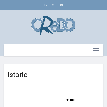
ro
en
ru
Istoric
ISTORIC