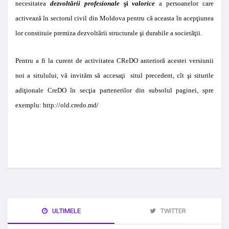
necesitatea
dezvoltării profesionale
şi
valorice
a persoanelor care
activează în sectorul civil din Moldova pentru că aceasta în acepţiunea
lor constituie premiza dezvoltării structurale şi durabile a societăţii.
Pentru a fi la curent de activitatea CReDO anterioră acestei versiunii
noi a situlului, vă invităm să accesaţi situl precedent, cît şi siturile
adiţionale CreDO în secţia partenerilor din subsolul paginei, spre
exemplu: http://old.credo.md/
ULTIMELE
TWITTER