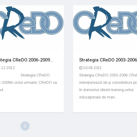
ategia CReDO 2006-2009...
Strategia CReDO 2003-2006.
.12.2012
10.09.2011
rategia CReDO
Strategia CReDO 2003-2006 CR
-2009In ciclul urmator, CReDO va
intenţionează să-şi consolideze po
l...
în domeniul oferirii training-urilor
educaţionale de man...
1