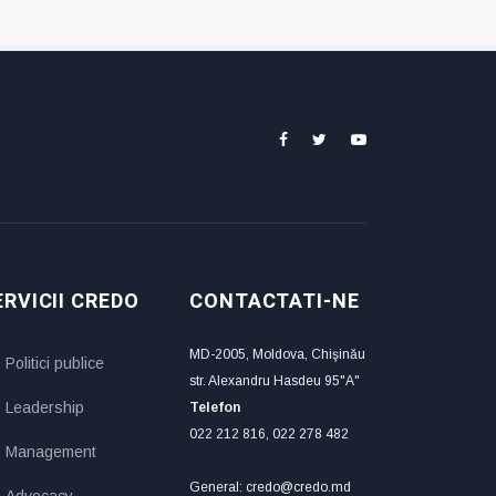
ERVICII CREDO
CONTACTATI-NE
MD-2005, Moldova, Chişinău
Politici publice
str. Alexandru Hasdeu 95"A"
Leadership
Telefon
022 212 816, 022 278 482
Management
General: credo@credo.md