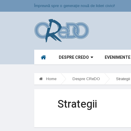
Împreună spre o generaţie nouă de lideri civici!
DESPRE CREDO
EVENIMENTE
Home
Despre CReDO
Strategii
Strategii