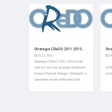
Strategia CReDO 2011-2013...
Str
25.12.2012
24
Strategia CReDO 2011-2013Acesta
St
este al 5-lea ciclu strategic desfăşurat
2006
în baza Planului Stategic. Strategiile si
conso
rapoartele anuale anterioare pot fi ...