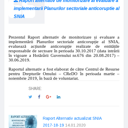
Raport alternativ de monitorizare ai evaluare a
implementarii Planurilor sectoriale anticoruptie al
SNIA
Prezentul Raport alternativ de monitorizare și evaluare a
implementării Planurilor sectoriale anticorupție al SNIA,
evaluează acțiunile anticorupție realizate de entitățile
responsabile de sectoare în perioada 30.
10
.2017
(data intrării
în vigoare a Hotărârii Guvernului nr.676 din 20.08.2017)
–
3
0.06
.201
9
.
Raportul alternativ a fost elaborat de către Centrul de Resurse
pentru Drepturile Omului – CReDO în perioada
martie
–
noiembrie
2019,
în bază de voluntariat
.
SHARE:
Raport Alternativ actualizat SNIA
2017-18-19
14.01.2020