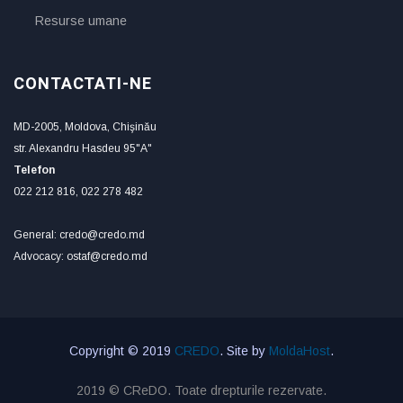
Resurse umane
CONTACTATI-NE
MD-2005, Moldova, Chişinău
str. Alexandru Hasdeu 95"A"
Telefon
022 212 816, 022 278 482
General: credo@credo.md
Advocacy: ostaf@credo.md
Copyright © 2019
CREDO
. Site by
MoldaHost
.
2019 © CReDO. Toate drepturile rezervate.