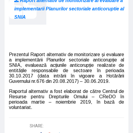
Raport alternativ de monitorizare ai evaluare a
implementarii Planurilor sectoriale anticoruptie al
SNIA
Prezentul Raport alternativ de monitorizare și evaluare
a implementării Planurilor sectoriale anticorupție al
SNIA, evaluează acțiunile anticorupție realizate de
entitățile responsabile de sectoare în perioada
30.
10
.2017
(data intrării în vigoare a Hotărârii
Guvernului nr.676 din 20.08.2017)
– 3
0.06
.201
9
.
Raportul alternativ a fost elaborat de către Centrul de
Resurse pentru Drepturile Omului – CReDO în
perioada
martie
–
noiembrie
2019,
în bază de
voluntariat
.
SHARE: