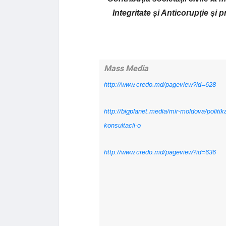
Integritate și Anticorupție și 
Mass Media
http://www.credo.md/pageview?id=628
http://bigplanet.media/mir-moldova/politi
konsultacii-o
http://www.credo.md/pageview?id=636