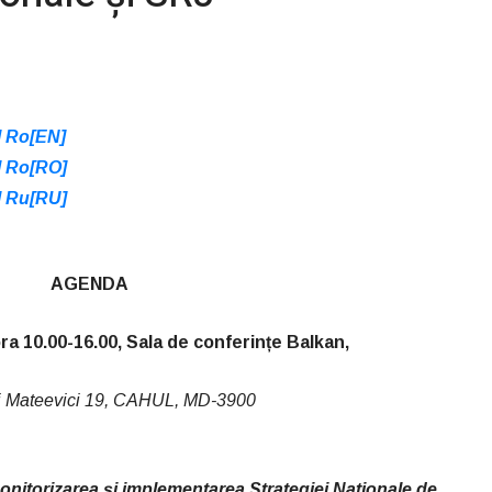
 Ro[EN]
 Ro[RO]
 Ru[RU]
AGENDA
ra 10.00-16.00, Sala de conferințe Balkan,
ei Mateevici 19, CAHUL, MD-3900
 monitorizarea și implementarea Strategiei Nationale
de