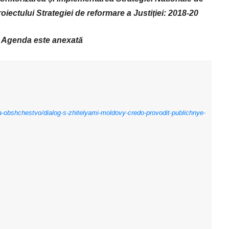
proiectului Strategiei de reformare a Justiției: 2018-20
Agenda este anexată
ka-obshchestvo/dialog-s-zhitelyami-moldovy-credo-provodit-publichnye-