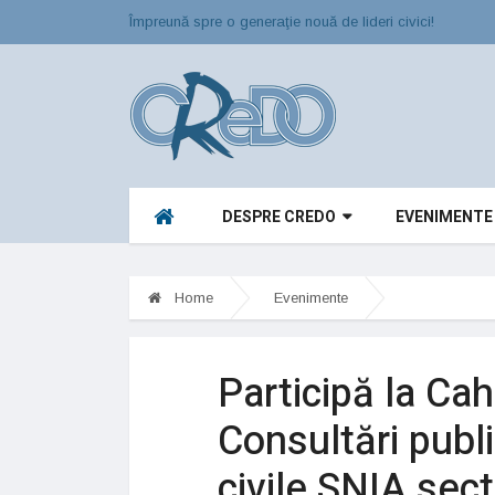
Împreună spre o generaţie nouă de lideri civici!
DESPRE CREDO
EVENIMENTE
Home
Evenimente
Participă la Cah
Consultări publi
civile SNIA sect