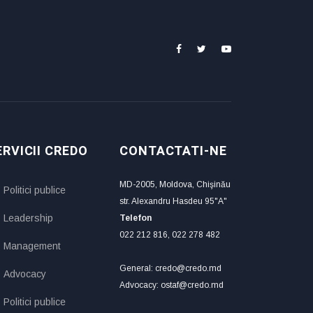
ERVICII CREDO
CONTACTATI-NE
MD-2005, Moldova, Chişinău
Politici publice
str. Alexandru Hasdeu 95"A"
Leadership
Telefon
022 212 816, 022 278 482
Management
General: credo@credo.md
Advocacy
Advocacy: ostaf@credo.md
Politici publice