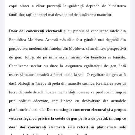
copii săraci a căror prezență la grădiniță depinde de bunăstarea
familiilor, taților, iar cel mai des depind de bunăstarea mamelor.
Doar doi concurenți electorali
și-au propus să canalizeze satele din
Republica Moldova. Această măsură a fost gândită mai degrabă din
perspectiva modernizării satelor din Moldova, și nu dintr-o perspectivă
de gen. Totuși, de pe urma acstei măsuri vor beneficia și femeile.
Canalizarea satelor nu duce la asigurarea egalitatății de gen, însă
ușurează munca casnică a femeilor de la sate. O egalitate de gen ar fi
dacă bărbații ar începe să preia din muncile casnice. Realizarea acestui
lucru depinde de schimbarea mentalității, care se va produce în timp și
prin politici adecvate, care lipsesc cu desăvârșire din actualele
platformele electorale.
Doar un singur concurent electoral și-a propus
votarea legei cu privire la cotele de gen pe liste de partid, în timp ce
doar doi concurenți electorali s-au referit în platformele sale