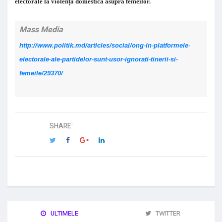
electorale la violența domestică asupra femeilor.
Mass Media
http://www.politik.md/articles/social/ong-in-platformele-
electorale-ale-partidelor-sunt-usor-ignorati-tinerii-si-
femeile/29370/
SHARE:
ULTIMELE
TWITTER