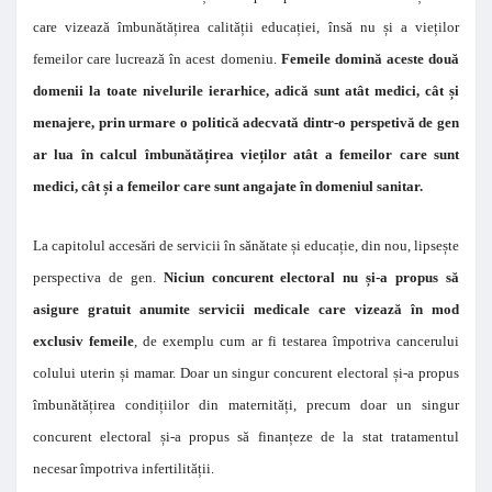
care vizează îmbunătățirea calității educației, însă nu și a vieților
femeilor care lucrează în acest domeniu.
Femeile domină aceste două
domenii la toate nivelurile ierarhice, adică sunt atât medici, cât și
menajere, prin urmare o politică adecvată dintr-o perspetivă de gen
ar lua în calcul îmbunătățirea vieților atât a femeilor care sunt
medici, cât și a femeilor care sunt angajate în domeniul sanitar.
La capitolul accesări de servicii în sănătate și educație, din nou, lipsește
perspectiva de gen.
Niciun concurent electoral nu și-a propus să
asigure gratuit anumite servicii medicale care vizează în mod
exclusiv femeile
, de exemplu cum ar fi testarea împotriva cancerului
colului uterin și mamar. Doar un singur concurent electoral și-a propus
îmbunătățirea condițiilor din maternități, precum doar un singur
concurent electoral și-a propus să finanțeze de la stat tratamentul
necesar împotriva infertilității.