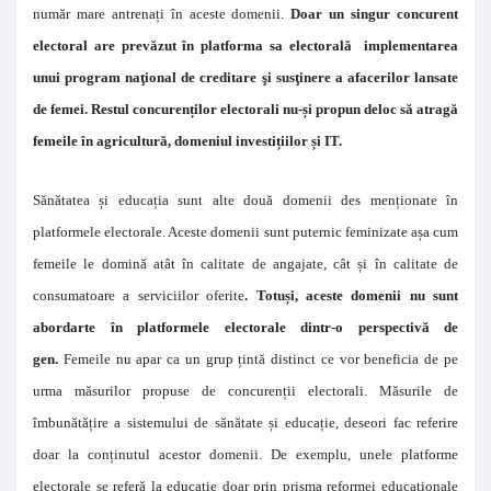
număr mare antrenați în aceste domenii.
Doar un singur concurent
electoral are prevăzut în platforma sa electorală implementarea
unui program naţional de creditare şi susţinere a afacerilor lansate
de femei. Restul concurenților electorali nu-și propun deloc să atragă
femeile în agricultură, domeniul investițiilor și IT.
Sănătatea și educația sunt alte două domenii des menționate în
platformele electorale. Aceste domenii sunt puternic feminizate așa cum
femeile le domină atât în calitate de angajate, cât și în calitate de
consumatoare a serviciilor oferite
. Totuși, aceste domenii nu sunt
abordarte în platformele electorale dintr-o perspectivă de
gen.
Femeile nu apar ca un grup țintă distinct ce vor beneficia de pe
urma măsurilor propuse de concurenții electorali. Măsurile de
îmbunătățire a sistemului de sănătate și educație, deseori fac referire
doar la conținutul acestor domenii. De exemplu, unele platforme
electorale se referă la educație doar prin prisma reformei educaționale