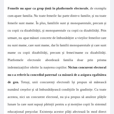
Femeile nu apar ca grup țintă în platformele electorale
, de exemplu
cum apare familia. Nu toate femeile fac parte dintr-o familie, și nu toate
femeile sunt mame. În plus, familiile sunt și monoparentale, precum și
cu copii cu dizabilității, și monoparentale cu copii cu dizabilități. Prin
urmare, nu apar măsuri concrete de îmbunătățire a vieților femeilor care
nu sunt mame, care sunt mame, dar în familii monoparentale și care sunt
mame cu copii dizabilități, precum și femei/mame cu dizabilități.
Platformele electorale abordează familia doar prin prisma
indemnizațiilor oferite la nașterea copiilor.
Niciun concurent electoral
nu s-a referit la concediul paternal ca măsură de a asigura egalitătea
de gen.
Totuși, unii concurenți electorali își propun să mărească
numărul creșelor și să îmbunătățească condițiile în gradinițe. Cu toate
acestea, nici un concurent electoral, nu și-a propus să anuleze plățile
lunare la care sunt supuși părinții pentru a și menține copii în sistemul
educațional preșcolar. Existența acestor plăți afectează în mod direct