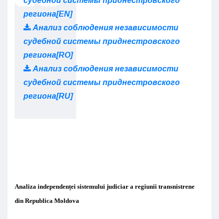
судебной системы приднестровского
региона[EN]
Анализ соблюдения независимости
судебной системы приднестровского
региона[RO]
Анализ соблюдения независимости
судебной системы приднестровского
региона[RU]
Analiza independenței sistemului judiciar a regiunii transnistrene
din Republica Moldova