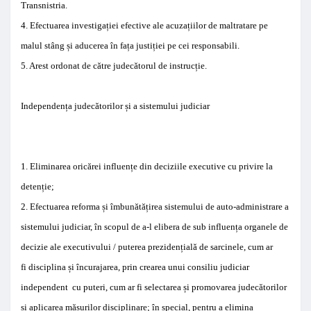
Transnistria
.
4
.
Efectuarea
investigației efective ale
acuzațiilor
de maltratare
pe
malul stâng
și
aducerea în fața justiției
pe cei responsabili
.
5. Arest
ordonat
de către
judecătorul de instrucție
.
Independența
judecătorilor
și
a sistemului
judiciar
1. Eliminarea
oricărei
influențe
din
deciziile
executive
cu privire la
detenție
;
2
.
Efectuarea
reforma
și
îmbunătățirea sistemului
de
auto-
administrare
a
sistemului judiciar
, în scopul de
a
-l
elibera de
sub influența
organele de
decizie
ale
executiv
ului
/
puterea
prezidențial
ă
de sarcinele, cum ar
fi
disciplina
și
încurajarea
,
prin
crearea unui
consiliu
judiciar
independent
cu puteri
, cum ar fi
selectarea
și
promovarea judecătorilor
și
aplicarea
măsuri
lor
disciplinare
;
în
special
,
pentru a elimina