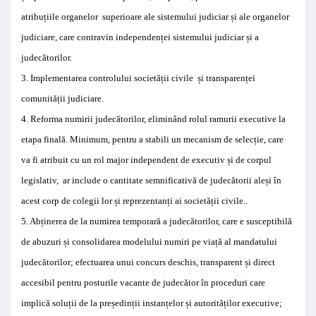
atribuțiile organelor
superioare ale
sistemului judiciar
și ale
organelor
judiciare,
care contravin
independenței
sistemului judiciar
și a
judecătorilor
.
3
.
Implementarea
controlului societății civile
și transparenței
comunității
judiciare
.
4
.
Reforma
numirii judecătorilor
,
eliminând
rolul
ramurii executive
la
etapa finală
. Minimum,
pentru a stabili
un
mecanism
de
selecție
,
care
va
fi atribuit
cu un
rol major
independent
de executiv
și de
corpul
legislativ
,
ar include
o
cantitate semnificativă de
judecătorii aleși
în
acest corp
de
colegii lor
și
reprezentanți ai societății civile.
.
5. A
bținerea de la
numirea
temporară a
judecătorilor
,
care e susceptibilă
de abuzuri
și consolidarea modelului
numiri pe viață al
mandatului
judecătorilor
;
efectuarea
unui
concurs
deschis
,
transparent
și
direct
accesibil
pentru
posturile
vacante
de judecător
în
proceduri
care
implică
soluții
de la
președinții
instanțelor și autorităților
executive
;