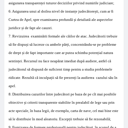
asigurarea
transparenței
tuturor
deciziilor privind
numirile
judiciare
;
6
.
Asigurarea unui al
doilea nivel
de
instanțe judecătorești
,
cum ar fi
Curtea de Apel
, spre examinarea profundă și detaliată
ale aspectelor
juridice și
de fapt ale cauzei
.
7
.
Revizuirea
examinării
formale ale căilor
de atac
.
Judecătorii
trebuie
să fie dispuși
să lucreze cu
ambele părți
,
concentrându-se
pe probleme
de
drept și de fapt
importante
care ar putea schimba
potențial
natura
sentinței
.
Recursul
nu face neapărat
imediat
după
audiere
, astfel
că
judecătorul
să dispună de
suficient
timp
pentru a studia
problemele
ridicate
.
Rezultă că
inculpații
să fie prezenți la
audierea
cazului său în
apel
.
8
.
Distribuirea
cazurilor
între
judecători
pe baza
de pe cît mai posibile
obiective
și
criterii transparente
stabilite
în prealabil de
lege
sau
prin
acte
speciale,
în baza
legii
,
de
exemplu
,
carta
de nave
,
cel mai bine este
să
le distribuie
în mod aleatoriu
.
Excepții
trebuie să fie
rezonabilă
;
9
.
Furnizarea de
formare profesională
pentru
judecători
, în scopul de
a