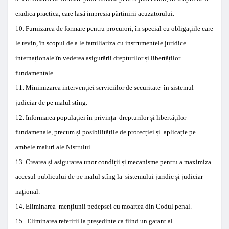
eradica
practica
,
care lasă
impresia
părtinirii acuzatorului.
10
.
Furnizarea de
formare
pentru
procurori
,
în
special
cu
obligațiile care
le revin
, în scopul de
a
le
familiariza cu
instrumentele juridice
internaționale
în
vederea asigurării
drepturilor și libertăților
fundamentale
.
11
.
Minimizarea
intervenției serviciilor de securitate
în
sistemul
j
udiciar
de pe malul stîng
.
12
.
Informarea
populației
în privința d
repturilor și libertăților
fundamenale
,
precum și
posibilitățile de protecției și
aplicație
pe
ambele maluri
ale Nistrului
.
13
.
Crearea și
asigurarea unor condiții
și mecanisme
pentru a maximiza
accesul publicului de pe
malul stîng la
sistemului juridic
și
judiciar
național
.
14
. Eliminarea mențiunii pedepsei
cu moartea din
Codul penal
.
15
.
Eliminarea
referiri
i
la
președinte ca fiind un
garant al