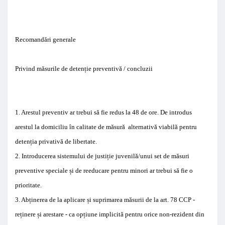
Recomandări
generale
Privind măsurile
de
detenție preventivă
/
concluzii
1
.
Arestul preventiv
ar trebui să fie
redus
la 48 de ore
. De introdus
arestul la domiciliu
în calitate de
măsură
alternativă viabilă
pentru
detenția
privativă de libertate
.
2
.
Introducerea
sistemului de justiție juvenilă
/unui set
de
măsuri
preventive
speciale și
de reeducare
pentru
minori
ar trebui să fie
o
prioritate
.
3
. Abținerea de la aplicare și suprimarea măsurii
de la
art
.
78
CCP
-
reținere
și
arestare
-
ca
opțiune
implicită
pentru
orice
non-
rezident
din