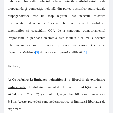
trebuie eliminate din proiectul de lege. Protecția spațiului autohton de
propaganda și competiția neloială din partea posturilor audiovizuale
propagandistice este un scop legitim, însă necesită folosirea
instrumentelor democratice. Acestea trebuie modificate. Consolidarea
sancțiunilor și capacității CCA de a sancționa comportamentul
iresponsabil în perioada electorală este salutată. Cea mai elocventă
referință în materie de practica pozitivă este cauza Busuioc c.
Republica Moldova
[3]
și practica europeană codificată
[4]
.
Explicații:
A)
Cu referire la limitarea nejustificată a libertății de exprimare
audiovizuale
- Codul Audiovizualului la pnct 6 în art.6(4), pnct 4 în
art.6-1, pnct 5 în art. 7(4), articolul II, legea libertății de exprimare la art
3(4-1). Aceste prevederi sunt nedemocratice și limitează libertatea de
exprimare.