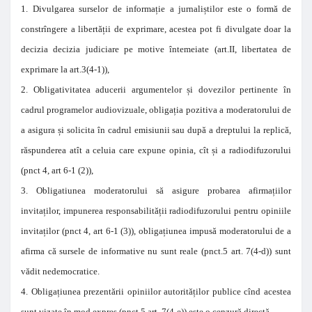
1. Divulgarea surselor de informație a jurnaliștilor este o formă de
constrîngere a libertății de exprimare, acestea pot fi divulgate doar la
decizia decizia judiciare pe motive întemeiate (art.II, libertatea de
exprimare la art.3(4-1)),
2. Obligativitatea aducerii argumentelor și dovezilor pertinente în
cadrul programelor audiovizuale, obligația pozitiva a moderatorului de
a asigura și solicita în cadrul emisiunii sau după a dreptului la replică,
răspunderea atît a celuia care expune opinia, cît și a radiodifuzorului
(pnct 4, art 6-1 (2)),
3. Obligatiunea moderatorului să asigure probarea afirmațiilor
invitaților, impunerea responsabilității radiodifuzorului pentru opiniile
invitaților (pnct 4, art 6-1 (3)), obligațiunea impusă moderatorului de a
afirma că sursele de informative nu sunt reale (pnct.5 art. 7(4-d)) sunt
vădit nedemocratice.
4. Obligațiunea prezentării opiniilor autorităților publice cînd acestea
sunt vizate în mod expres (pnct.5 art. 7(4-e)) este o cenzură directă.