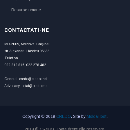
Resurse umane
CONTACTATI-NE
MD-2005, Moldova, Chişinău
str. Alexandru Hasdeu 95"A"
Telefon
022 212 816, 022 278 482
General: credo@credo.md
Advocacy: ostaf@credo.md
Copyright © 2019
CREDO
. Site by
MoldaHost
.
2019 © CReDO. Toate drepturile rezervate.