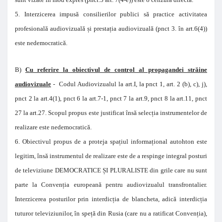
5. Interzicerea impusă consilierilor publici să practice activitatea
profesională audiovizuală și prestația audiovizuală (pnct 3. în art.6(4))
este nedemocratică.
B)
Cu referire la obiectivul de control al propagandei străine
audiovizuale
- Codul Audiovizualul la art.I, la pnct 1, art. 2 (b), c), j),
pnct 2 la art.4(1), pnct 6 la art.7-1, pnct 7 la art.9, pnct 8 la art.11, pnct
27 la art.27. Scopul propus este justificat însă selecția instrumentelor de
realizare este nedemocratică.
6. Obiectivul propus de a proteja spațiul informațional autohton este
legitim, însă instrumentul de realizare este de a respinge integral posturi
de televiziune DEMOCRATICE ȘI PLURALISTE din grile care nu sunt
parte la Convenția europeană pentru audiovizualul transfrontalier.
Interzicerea posturilor prin interdicția de blancheta, adică interdicția
tuturor televiziunilor, în speță din Rusia (care nu a ratificat Convenția),