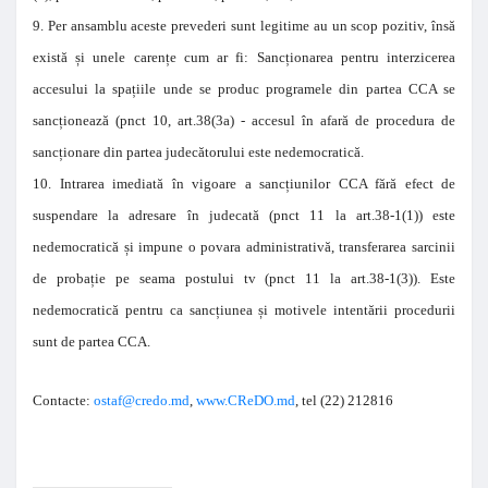
9. Per ansamblu aceste prevederi sunt legitime au un scop pozitiv, însă
există și unele carențe cum ar fi: Sancționarea pentru interzicerea
accesului la spațiile unde se produc programele din partea CCA se
sancționează (pnct 10, art.38(3a) - accesul în afară de procedura de
sancționare din partea judecătorului este nedemocratică.
10. Intrarea imediată în vigoare a sancțiunilor CCA fără efect de
suspendare la adresare în judecată (pnct 11 la art.38-1(1)) este
nedemocratică și impune o povara administrativă, transferarea sarcinii
de probație pe seama postului tv (pnct 11 la art.38-1(3)). Este
nedemocratică pentru ca sancțiunea și motivele intentării procedurii
sunt de partea CCA.
Contacte:
ostaf@credo.md
,
www.CReDO.md
, tel (22) 212816