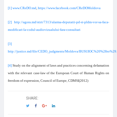
[1]
www.CReDO.md
,
https://www.facebook.com/CReDOMoldova
[2]
http://agora.md/stiri/7313/alarma-deputatii-pd-si-pldm-vor-sa-faca-
modificari-la-codul-audiovizualului-fara-consultari
[3]
http://justice.md/file/CEDO_judgments/Moldova/BUSUIOC%20%28ro%29.
[4]
Study on the alignment of laws and practices concerning defamation
with the relevant case-law of the European Court of Human Rights on
freedom of expression, Council of Europe, CDMSI(2012)
SHARE: