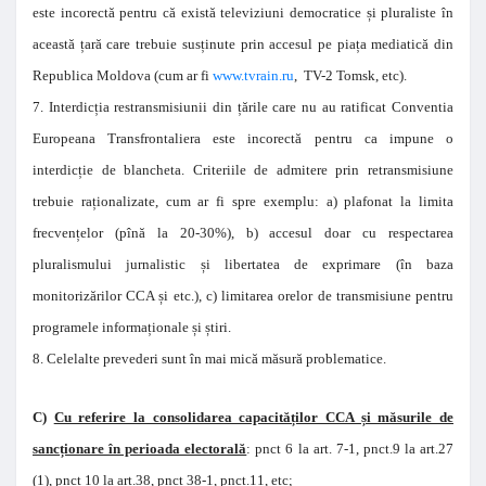
este incorectă pentru că există televiziuni democratice și pluraliste în
această țară care trebuie susținute prin accesul pe piața mediatică din
Republica Moldova (cum ar fi
www.tvrain.ru
, TV-2 Tomsk, etc).
7. Interdicția restransmisiunii din țările care nu au ratificat Conventia
Europeana Transfrontaliera este incorectă pentru ca impune o
interdicție de blancheta. Criteriile de admitere prin retransmisiune
trebuie raționalizate, cum ar fi spre exemplu: a) plafonat la limita
frecvențelor (pînă la 20-30%), b) accesul doar cu respectarea
pluralismului jurnalistic și libertatea de exprimare (în baza
monitorizărilor CCA și etc.), c) limitarea orelor de transmisiune pentru
programele informaționale și știri.
8. Celelalte prevederi sunt în mai mică măsură problematice.
C)
Cu referire la consolidarea capacităților CCA și măsurile de
sancționare în perioada electorală
: pnct 6 la art. 7-1, pnct.9 la art.27
(1), pnct 10 la art.38, pnct 38-1, pnct.11, etc;