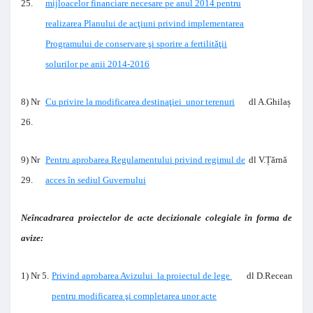
25.
mijloacelor financiare necesare pe anul 2014 pentru
realizarea Planului de acţiuni privind implementarea
Programului de conservare şi sporire a fertilităţii
solurilor pe anii 2014-2016
8) Nr
Cu privire la modificarea destinaţiei unor terenuri
dl A.Ghilaș
26.
9) Nr
Pentru aprobarea Regulamentului privind regimul de
dl V.Țărnă
29.
acces în sediul Guvernului
Neîncadrarea proiectelor de acte decizionale colegiale în forma de
avize:
1) Nr 5.
Privind aprobarea Avizului la proiectul de lege
dl D.Recean
pentru modificarea şi completarea unor acte