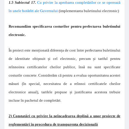
1.5 Subiectul 17.
Cu privire la aprobarea completărilor ce se operează
în unele hotărîri ale Guvernului
(implementarea buletinului electronic)
Recomandăm specificarea costurilor pentru prefectarea buletinului
electronic.
În proiect este menționată diferența de cost între perfectarea buletinului
de identitate obișnuit și cel electronic, precum și tariful pentru
reînnoirea certificatelor cheilor publice, însă nu sunt specificate
costurile concrete. Considerăm că pentru a evalua oportunitatea acestei
măsuri (în special, necesitatea de a reînnoi certificatele cheilor
electronice anual), tarifele propuse și justificarea acestora trebuie
incluse în pachetul de completări.
2) Constatări cu privire la neîncadrarea deplină a unor proiecte de
reglementări în procedura de transparenţa decizională