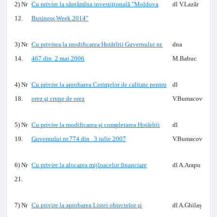
2) Nr
Cu privire la săptămîna investiţională "Moldova
dl V.Lazăr
12.
Business Week 2014"
3) Nr
Cu privirea la modificarea Hotărîrii Guvernului nr.
dna
14.
467 din 2 mai 2006
M.Babuc
4) Nr
Cu privire la aprobarea Cerinţelor de calitate pentru
dl
18.
orez şi crupe de orez
V.Bumacov
5) Nr
Cu privire la modificarea şi completarea Hotărîrii
dl
19.
Guvernului nr.774 din 3 iulie 2007
V.Bumacov
6) Nr
Cu privire la alocarea mijloacelor financiare
dl A.Arapu
21.
7) Nr
Cu privire la aprobarea Listei obiectelor şi
dl A.Ghilaș