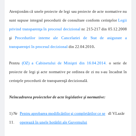
Atenţionăm că unele proiecte de legi sau proiecte de acte normative nu
sunt supuse integral procedurii de consultare conform cerinţelor
Legii
privind transparenţa în procesul decizional
nr. 215-217 din 05.12.2008
şi
Procedurilor interne ale Cancelariei de Stat de asigurare a
transparenţei în procesul decizional
din 22.04.2010
.
Pentru
(OZ) a Cabinetului de Miniştri din 16.04.2014.
o serie de
proiecte de legi şi acte normative pe ordinea de zi nu s-au încadrat în
cerinţele procedurii de transparenţă decizională.
Neîncadrarea proiectelor de acte legislative şi normative:
1) Nr
Pentru aprobarea modificărilor şi completărilor ce se
dl V.Lazăr
11.
operează în unele hotărîri ale Guvernului