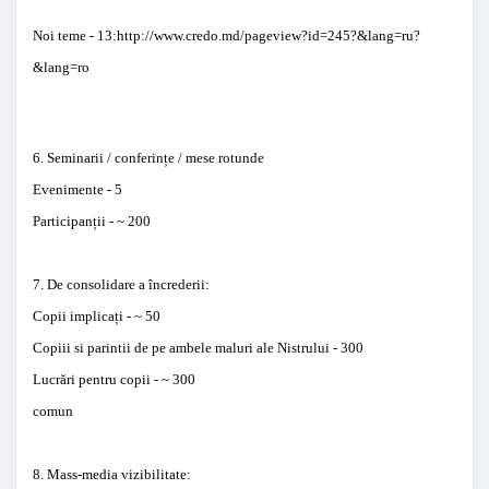
Noi teme
- 13:
http://www.credo.md/pageview?id=245?&lang=ru?
&lang=ro
6.
Seminarii / conferin
ț
e
/
mese rotunde
Evenimente
- 5
Participan
ț
ii
-
~
200
7.
De consolidare a încrederii
:
Copii implica
ț
i
-
~
50
Copiii
si
parintii
de pe ambele maluri
ale
Nistrului
- 300
Lucrări
pentru copii
-
~
300
comun
8.
Mass-media
vizibilitate
: