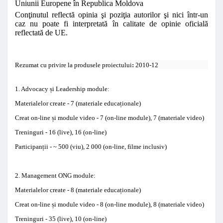
Uniunii Europene în Republica Moldova
Conţinutul reflectă opinia şi poziţia autorilor şi nici într-un
caz nu poate fi interpretată în calitate de opinie oficială
reflectată de UE.
да
Rezumat
cu privire la
produsele
proiectului
:
2010-12
1.
Advocacy
ș
i Leadership
module:
Materialelor create
-
7 (
materiale educa
ț
ionale)
Creat
on-line
ș
i module
video -
7 (
on-line
module
),
7 (
materiale
video)
Treninguri
-
16 (
live),
16 (
on-line)
Participan
ț
ii
-
~
500 (
viu),
2 000 (
on-
line,
filme
inclusiv)
2.
Management
ONG
module:
Materialelor create
-
8 (
materiale educa
ț
ionale)
Creat
on-line
ș
i module
video -
8 (
on-line
module
),
8 (
materiale
video)
Treninguri
-
35 (
live),
10 (
on-line)