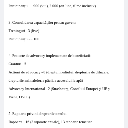
Participan
ț
ii
-
~
900 (
viu),
2 000 (
on-
line,
filme
inclusiv)
3.
Consolidarea capacită
ț
ilor
pentru
guvern
Treninguri
-
3 (
live)
Participan
ț
ii
-
~
100
4.
Proiecte
de advocacy
implementate
de beneficiarii
:
Granturi
- 5
Actiuni de advocacy
-
8 (
dreptul
mediului
,
drepturile de difuzare
,
drepturile animalelor
,
a păcii, a
accesului la apă
)
Advocacy
International
-
2 (
Strasbourg,
Consiliul Europei
ș
i UE
ș
i
Viena
,
OSCE
)
5.
Rapoarte privind
drepturile
omului
Rapoarte
-
16 (3
rapoarte
anuale
), 13
rapoarte
tematice