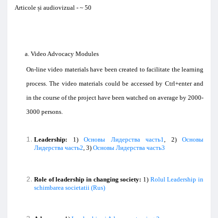
Articole
ș
i
audiovizual -
~
50
a. Video Advocacy Modules
On-line video materials have been created to facilitate the learning
process. The video materials could be accessed by Ctrl+enter and
in the course of the project have been watched on average by 2000-
3000 persons.
Leadership
:
1)
Основы Лидерства часть1
, 2)
Основы
Лидерства часть2
, 3)
Основы Лидерства часть3
Role of leadership in changing society:
1)
Rolul Leadership in
schimbarea societatii (Rus)