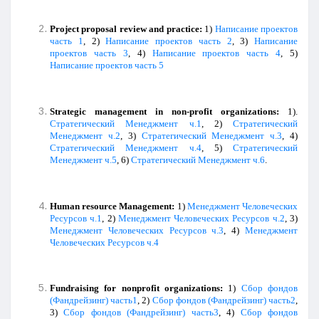
Project
proposal
review
and
practice
:
1)
Написание проектов
часть 1
, 2)
Написание проектов часть 2
, 3)
Написание
проектов часть 3
, 4)
Написание проектов часть 4
, 5)
Написание проектов часть 5
Strategic
management
in
non
-
profit
organizations
:
1).
Стратегический Менеджмент ч.1
, 2)
Стратегический
Менеджмент ч.2
, 3)
Стратегический Менеджмент ч.3
, 4)
Стратегический Менеджмент ч.4
, 5)
Стратегический
Менеджмент ч.5
, 6)
Стратегический Менеджмент ч.6
.
Human
resource
Management
:
1)
Менеджмент Человеческих
Ресурсов ч.1
, 2)
Менеджмент Человеческих Ресурсов ч.2
, 3)
Менеджмент Человеческих Ресурсов ч.3
, 4)
Менеджмент
Человеческих Ресурсов ч.4
Fundraising
for
nonprofit
organizations
:
1)
Сбор фондов
(Фандрейзинг) часть1
, 2)
Сбор фондов (Фандрейзинг) часть2
,
3)
Сбор фондов (Фандрейзинг) часть3
, 4)
Сбор фондов