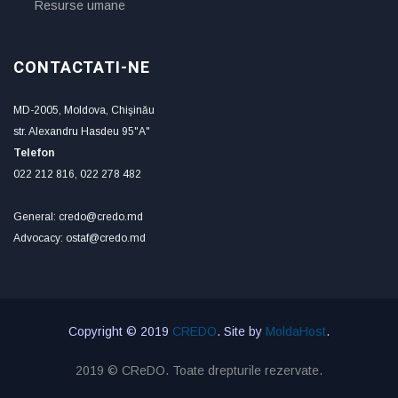
Resurse umane
CONTACTATI-NE
MD-2005, Moldova, Chişinău
str. Alexandru Hasdeu 95"A"
Telefon
022 212 816, 022 278 482
General: credo@credo.md
Advocacy: ostaf@credo.md
Copyright © 2019
CREDO
. Site by
MoldaHost
.
2019 © CReDO. Toate drepturile rezervate.