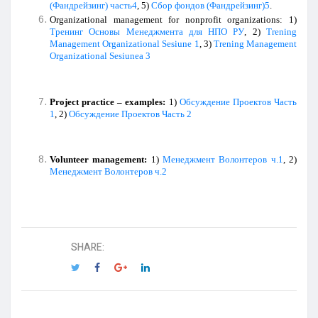
(Фандрейзинг) часть4
, 5)
Сбор фондов (Фандрейзинг)5
.
Organizational management for nonprofit organizations: 1)
Тренинг
Основы
Менеджмента
для
НПО
РУ
, 2)
Trening
Management Organizational Sesiune 1
, 3)
Trening Management
Organizational Sesiunea 3
Project
practice
–
examples
:
1)
Обсуждение Проектов Часть
1
, 2)
Обсуждение Проектов Часть 2
Volunteer
management
:
1)
Менеджмент Волонтеров ч.1
, 2)
Менеджмент Волонтеров ч.2
SHARE: