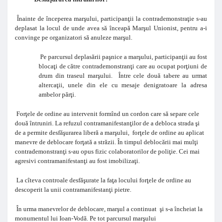
Înainte de începerea marşului, participanţii la contrademonstraţie s-au
deplasat la locul de unde avea să înceapă Marşul Unionist, pentru a-i
convinge pe organizatori să anuleze marşul.
Pe parcursul deplasării paşnice a marşului, participanţii au fost
blocaţi de către contrademonstranţi care au ocupat porţiuni de
drum din traseul marşului. Între cele două tabere au urmat
altercaţii, unele din ele cu mesaje denigratoare la adresa
ambelor părţi.
Forţele de ordine au intervenit formînd un cordon care să separe cele
două întruniri. La refuzul contramanifestanţilor de a debloca strada şi
de a permite desfăşurarea liberă a marşului, forţele de ordine au aplicat
manevre de deblocare forţată a străzii. În timpul deblocării mai mulţi
contrademonstranţi s-au opus fizic colaboratorilor de poliţie. Cei mai
agresivi contramanifestanţi au fost imobilizaţi.
La cîteva controale desfăşurate la faţa locului forţele de ordine au
descoperit la unii contramanifestanţi pietre.
În urma manevrelor de deblocare, marşul a continuat şi s-a încheiat la
monumentul lui Ioan-Vodă. Pe tot parcursul marşului