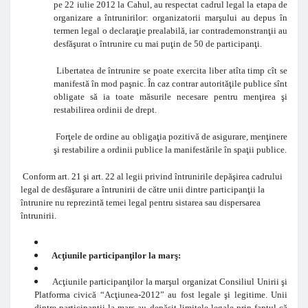
pe 22 iulie 2012 la Cahul, au respectat cadrul legal la etapa de
organizare a întrunirilor: organizatorii marşului au depus în
termen legal o declaraţie prealabilă, iar contrademonstranţii au
desfăşurat o întrunire cu mai puţin de 50 de participanţi.
Libertatea de întrunire se poate exercita liber atîta timp cît se
manifestă în mod paşnic. În caz contrar autorităţile publice sînt
obligate să ia toate măsurile necesare pentru menţirea şi
restabilirea ordinii de drept.
Forţele de ordine au obligaţia pozitivă de asigurare, menţinere
şi restabilire a ordinii publice la manifestările în spaţii publice.
Conform art. 21 şi art. 22 al legii privind întrunirile depăşirea cadrului
legal de desfăşurare a întrunirii de către unii dintre participanţii la
întrunire nu reprezintă temei legal pentru sistarea sau dispersarea
întrunirii.
Acţiunile participanţilor la marş:
Acţiunile participanţilor la marşul organizat Consiliul Unirii şi
Platforma civică “Acţiunea-2012” au fost legale şi legitime.
Unii
dintre participanţii la marş au depăşit limitele legale prin faptul că