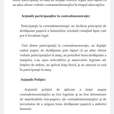
au adus ofense verbale contramanifestanţilor în timpul altercaţiilor.
Acţiunile participanţilor la contrademonstraţie:
Participanţii la contrademonstraţie au încălcat principiul de
desfăşurare paşnică a întrunirilor, totodată comiţînd fapte care
pot fi încadrate legal.
Unii dintre participanţii la contrademonstraţie, au depăşit
cadrul paşnic de desfăşurare prin faptul că au adus ofense
verbale participanţilor la marş, au perturbat buna desfăşurare a
marşului, s-au opus solicitărilor şi manevrelor legitime ale
forţelor de ordine, au aplicat forţa fizică, şi au aruncat cu ouă
în participanţii la marş.
Acţiunile Poliţiei:
Acţiunile poliţiei de aplicare a forţei asupra
contrademonstranţilor au fost legitime şi au fost determinate
de manifestările non-paşnice ale contrademonstranţilor şi de
necesitatea de a asigura buna desfăşurare paşnică a ambelor
întruniri.