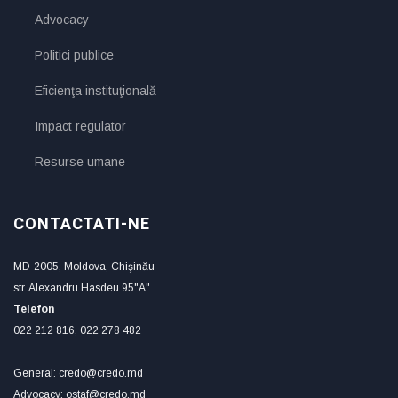
Advocacy
Politici publice
Eficienţa instituţională
Impact regulator
Resurse umane
CONTACTATI-NE
MD-2005, Moldova, Chişinău
str. Alexandru Hasdeu 95"A"
Telefon
022 212 816, 022 278 482
General: credo@credo.md
Advocacy: ostaf@credo.md