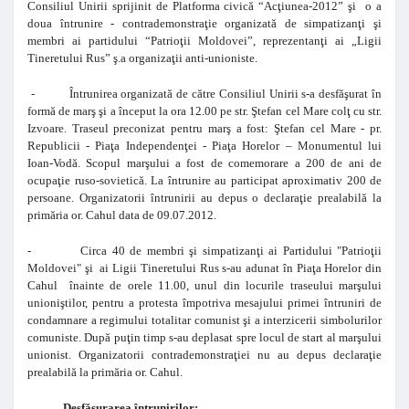
Consiliul Unirii sprijinit de Platforma civică “Acţiunea-2012” şi o a
doua întrunire - contrademonstraţie organizată de simpatizanţi şi
membri ai partidului “Patrioţii Moldovei”, reprezentanţi ai „Ligii
Tineretului Rus” ş.a organizaţii anti-unioniste.
- Întrunirea organizată de către Consiliul Unirii s-a desfăşurat în
formă de marş şi a început la ora 12.00 pe str. Ştefan cel Mare colţ cu str.
Izvoare. Traseul preconizat pentru marş a fost: Ştefan cel Mare - pr.
Republicii - Piaţa Independenţei - Piaţa Horelor – Monumentul lui
Ioan-Vodă. Scopul marşului a fost de comemorare a 200 de ani de
ocupaţie ruso-sovietică. La întrunire au participat aproximativ 200 de
persoane. Organizatorii întrunirii au depus o declaraţie prealabilă la
primăria or. Cahul data de 09.07.2012.
- Circa 40 de membri şi simpatizanţi ai Partidului "Patrioţii
Moldovei" şi ai Ligii Tineretului Rus s-au adunat în Piaţa Horelor din
Cahul înainte de orele 11.00, unul din locurile traseului marşului
unioniştilor, pentru a protesta împotriva mesajului primei întruniri de
condamnare a regimului totalitar comunist şi a interzicerii simbolurilor
comuniste. După puţin timp s-au deplasat spre locul de start al marşului
unionist. Organizatorii contrademonstraţiei nu au depus declaraţie
prealabilă la primăria or. Cahul.
Desfăşurarea întrunirilor: