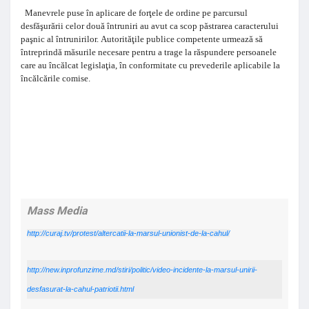
Manevrele puse în aplicare de forţele de ordine pe parcursul
desfăşurării celor două întruniri au avut ca scop păstrarea caracterului
paşnic al întrunirilor.
Autorităţile publice competente urmează să
întreprindă măsurile necesare pentru a trage la răspundere persoanele
care au încălcat legislaţia, în conformitate cu prevederile aplicabile la
încălcările comise.
Mass Media
http://curaj.tv/protest/altercatii-la-marsul-unionist-de-la-cahul/
http://new.inprofunzime.md/stiri/politic/video-incidente-la-marsul-unirii-
desfasurat-la-cahul-patriotii.html