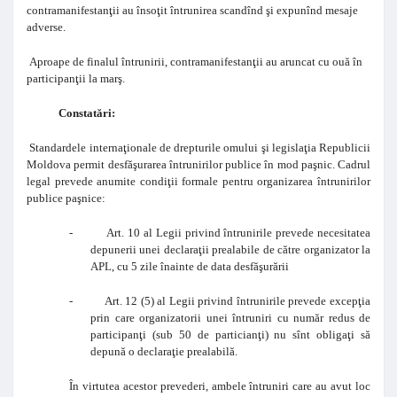
contramanifestanţii au însoţit întrunirea scandînd şi expunînd mesaje
adverse.
Aproape de finalul întrunirii, contramanifestanţii au aruncat cu ouă în
participanţii la marş.
Constatări:
Standardele internaţionale de drepturile omului şi legislaţia Republicii
Moldova permit desfăşurarea întrunirilor publice în mod paşnic. Cadrul
legal prevede anumite condiţii formale pentru organizarea întrunirilor
publice paşnice:
- Art. 10 al Legii privind întrunirile prevede necesitatea
depunerii unei declaraţii prealabile de către organizator la
APL, cu 5 zile înainte de data desfăşurării
- Art. 12 (5) al Legii privind întrunirile prevede excepţia
prin care organizatorii unei întruniri cu număr redus de
participanţi (sub 50 de particianţi) nu sînt obligaţi să
depună o declaraţie prealabilă.
În virtutea acestor prevederi, ambele întruniri care au avut loc