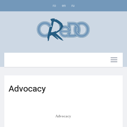
ro
en
ru
Advocacy
Advocacy