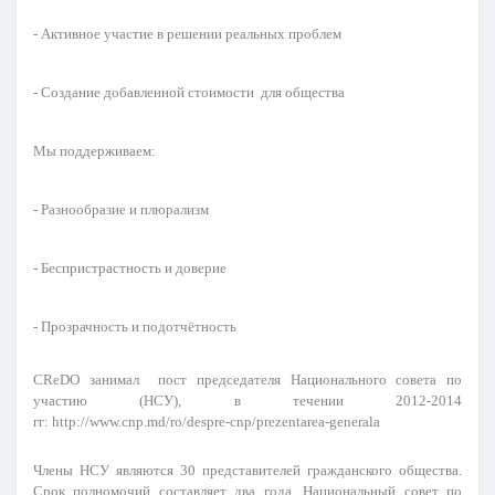
- Активное участие в решении реальных проблем
- Создание добавленной стоимости для общества
Мы поддерживаем:
- Разнообразие и плюрализм
- Беспристрастность и доверие
- Прозрачность и подотчётность
CReDO занимал пост председателя
Национального совета по
участию (НСУ)
, в течении 2012-2014
гг:
http://www.cnp.md/ro/despre-cnp/prezentarea-generala
Члены
НСУ
являются 30 представителей гражданского общества.
Срок полномочий составляет два года. Национальный совет по