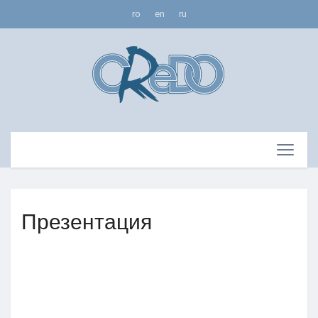
ro
en
ru
Презентация