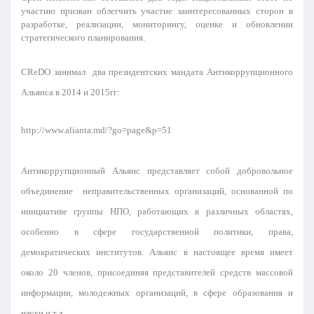
участию призван облегчить участие заинтересованных сторон в
разработке, реализации, мониторингу, оценке и обновлении
стратегического планирования.
CReDO
занимал два
президентских
мандата
Антикоррупционного
Альянса
в
2014
и
2015гг
:
http://www.alianta.md/?go=page&p=51
Антикоррупционный
Альянс представляет собой
добровольное
объединение
неправительственных организаций
, основанной
по
инициативе
группы
НПО, работающих
в различных областях
,
особенно
в сфере
государственной политики
, права,
демократических институтов
.
Альянс
в настоящее время имеет
около 20
членов
,
присоединяя
представителей
средств массовой
информации,
молодежных организаций
,
в сфере
образования и
науки
и т.д.