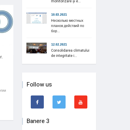
monitorizare și e...
10.03.2021
Несколько местных
планов действий по
бор...
12.02.2021
Consolidarea climatului
de integritate i...
г.
Follow us
егии
Banere 3