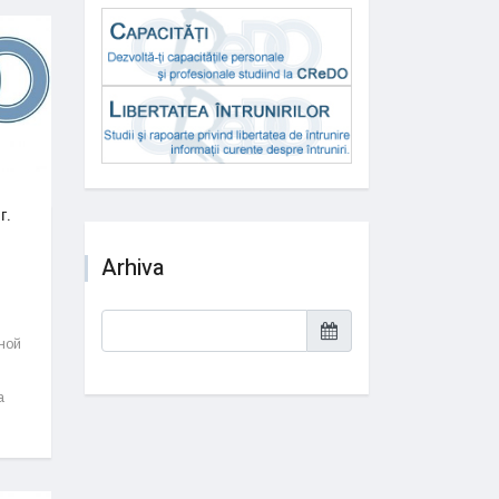
г.
Arhiva
ной
а