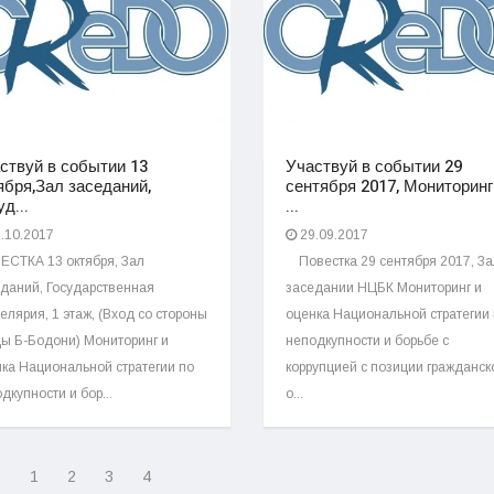
ствуй в событии 13
Участвуй в событии 29
ября,Зал заседаний,
сентября 2017, Мониторинг
д...
...
.10.2017
29.09.2017
ЕСТКА 13 октября, Зал
Повестка 29 сентября 2017, За
даний, Государственная
заседании НЦБК Мониторинг и
елярия, 1 этаж, (Вход со стороны
оценка Национальной стратегии
ы Б-Бодони) Мониторинг и
неподкупности и борьбе с
ка Национальной стратегии по
коррупцией с позиции гражданск
дкупности и бор...
о...
1
2
3
4