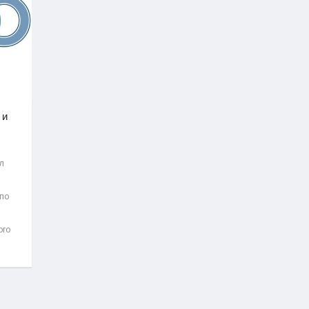
 и
л
 по
ого