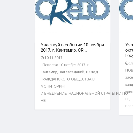
Участвуй в событии 10 ноября
Уча
2017, г. Кантемир, CR...
окт
Госу
10.11.2017
13
Повестка 10 ноября 2017, г.
ПОВ
Кантемир, Зал заседаний, ВКЛАД
засе
ГРАЖДАНСКОГО ОБЩЕСТВА В
канц
МОНИТОРИНГ
улиц
И ВНЕДРЕНИЕ НАЦИОНАЛЬНОЙ СТРАТЕГИИ ПО
оцен
НЕ...
непо