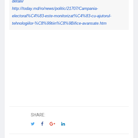
detalii/
http://today.md/ro/news/
politic/21707/Campania-
electoral%C4%83-este-
monitorizat%C4%83-cu-ajutorul-
tehnologiilor-%C8%99tiin%C8%
9Bifice-avansate.htm
SHARE: