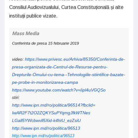
Consiliul Audiovizualului, Curtea Constituțională și alte
instituții publice vizate.
Mass Media
Conferinta de presa 15 februarie 2019
video:
https://www.privesc.eu/
Arhiva/85350/Conferinta-de-
presa-organizata-de-Centrul-
de-Resurse-pentru-
Drepturile-
Omului-cu-tema--Tehnologiile-
stiintifice-bazate-
pe-probe-
in-monitorizarea-campa
https://www.youtube.com/watch?
v=Iipl4uVGQSo
stiri:
http://www.ipn.md/ro/politica/
96514?fbclid=
IwAR2F7t2O2ZQKYSuPYqmgJfkWTNes
LGall5YWcbwvll5Xid-k4htU_
ezZsiU
http://www.ipn.md/ro/politica/
96513
http://www.ipn.md/ru/politica/96513