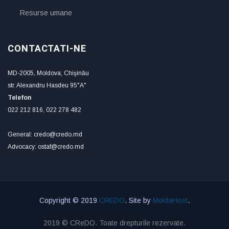
Resurse umane
CONTACTATI-NE
MD-2005, Moldova, Chişinău
str. Alexandru Hasdeu 95"A"
Telefon
022 212 816, 022 278 482
General: credo@credo.md
Advocacy: ostaf@credo.md
Copyright © 2019
CREDO
. Site by
MoldaHost
.
2019 © CReDO. Toate drepturile rezervate.