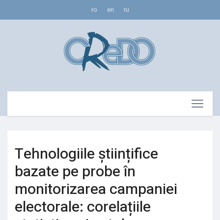
ro
en
ru
Tehnologiile științifice
bazate pe probe în
monitorizarea campaniei
electorale: corelațiile