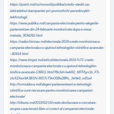
https://point.md/ru/novosti/
politika/credo-sledit-za-
izbiratelnoi-kampaniei-pri-
pomoshchi-peredovykh-
tekhnologii
https://www.publika.md/
campania-electorala-pentru-
alegerile-
parlamentare-din-24-
februarie-monitorizata-dupa-o-
noua-
metoda_3034292.html
https://radiochisinau.md/
electorala-2019-credo-
monitorizeaza-
campania-
electorala-cu-ajutorul-
tehnologiilor-stiintifice-
avansate-
--82414.html
https://www.timpul.md/articol/
electorala-2019-%7C-credo-
monitorizeaza-campania-
electorala-cu-ajutorul-
tehnologiilor-
tiinifice-
avansate-139911.html?fbclid=
IwAR2_MFFhyx1b_FS-
zlsXZAex9A3BSN-
30S7cT9nO0Be28Rs_JeHe0_xdSa4
http://tvrmoldova.md/alegeri-
parlamentare/ce-tehnologii-
stiintifice-sunt-necesare-
pentru-monitorizarea-
campaniei-
electorale/
http://tribuna.md/2019/02/15/
credo-desfasoara-o-cercetare-
asupra-caracterului-liber-si-
corect-al-campaniei-
electorale-