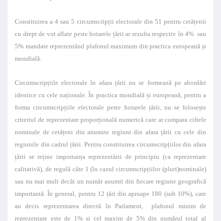
Constituirea a 4 sau 5 circumscripții electorale din 51 pentru cetățenii
cu drept de vot aflate peste hotarele țării ar rezulta respectiv în 4% sau
5% mandate reprezentând plafonul maximum din practica europeană și
mondială.
Circumscripțiile electorale în afara țării nu se formează pe abordări
identice cu cele naționale. În practica mondială și europeană, pentru a
forma circumscripțiile electorale peste hotarele țării, nu se folosește
criteriul de reprezentare proporțională numerică care ar compara cifrele
nominale de cetățeni din anumite regiuni din afara țării cu cele din
regiunile din cadrul țării. Pentru constituirea circumscripțiilor din afara
țării se reține importanța reprezentării de principiu (ca reprezentare
calitativă), de regulă câte 1 (în cazul circumscripțiilor (pluri)nominale)
sau nu mai mult decât un număr anumit din fiecare regiune geografică
importantă. În general, pentru 12 țări din aproape 180 (sub 10%), care
au decis reprezentarea directă în Parlament, plafonul minim de
reprezentare este de 1% și cel maxim de 5% din numărul total al