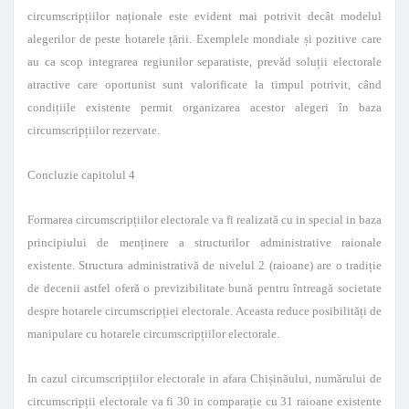
circumscripțiilor naționale este evident mai potrivit decât modelul
alegerilor de peste hotarele țării. Exemplele mondiale și pozitive care
au ca scop integrarea regiunilor separatiste, prevăd soluții electorale
atractive care oportunist sunt valorificate la timpul potrivit, când
condițiile existente permit organizarea acestor alegeri în baza
circumscripțiilor rezervate.
Concluzie capitolul 4
Formarea circumscripțiilor electorale va fi realizată cu in special in baza
principiului de menținere a structurilor administrative raionale
existente. Structura administrativă de nivelul 2 (raioane) are o tradiție
de decenii astfel oferă o previzibilitate bună pentru întreagă societate
despre hotarele circumscripției electorale. Aceasta reduce posibilități de
manipulare cu hotarele circumscripțiilor electorale.
In cazul circumscripțiilor electorale in afara Chișinăului, numărului de
circumscripții electorale va fi 30 in comparație cu 31 raioane existente