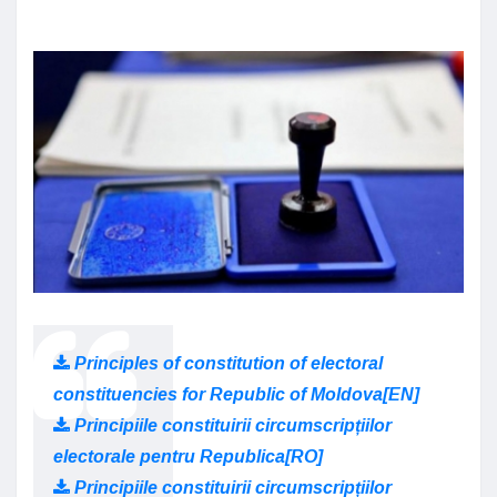
Principles of constitution of electoral
constituencies for Republic of Moldova[EN]
Principiile constituirii circumscripțiilor
electorale pentru Republica[RO]
Principiile constituirii circumscripțiilor