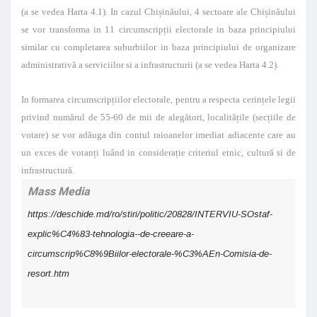
(a se vedea Harta 4.1). In cazul Chișinăului, 4 sectoare ale Chișinăului
se vor transforma in 11 circumscripții electorale in baza principiului
similar cu completarea suburbiilor in baza principiului de organizare
administrativă a serviciilor si a infrastructurii (a se vedea Harta 4.2).
In formarea circumscripțiilor electorale, pentru a respecta cerințele legii
privind numărul de 55-60 de mii de alegători, localitățile (secțiile de
votare) se vor adăuga din contul raioanelor imediat adiacente care au
un exces de votanți luând in considerație criteriul etnic, cultură si de
infrastructură.
Mass Media
https://deschide.md/ro/stiri/politic/20828/INTERVIU-SOstaf-
explic%C4%83-tehnologia--de-creeare-a-
circumscrip%C8%9Biilor-electorale-%C3%AEn-Comisia-de-
resort.htm