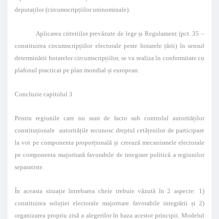
deputaților (circumscripțiilor uninominale).
Aplicarea criteriilor prevăzute de lege și Regulament (pct. 35 –
constituirea circumscripțiilor electorale peste hotarele țării) în sensul
determinării hotarelor circumscripțiilor, se va realiza în conformitate cu
plafonul practicat pe plan mondial și european.
Concluzie capitolul 3
Pentru regiunile care nu sunt de facto sub controlul autorităților
constituționale autoritățile recunosc dreptul cetățenilor de participare
la vot pe componenta proporțională și creează mecanismele electorale
pe componenta majoritară favorabile de integrare politică a regiunilor
separatiste.
În aceasta situație întrebarea cheie trebuie văzută în 2 aspecte: 1)
constituirea soluției electorale majoritare favorabile integrării și 2)
organizarea propriu zisă a alegerilor în baza acestor principii. Modelul