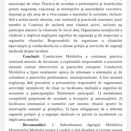
autorizaţii de vînat. Practica de acordare a preferinţelor şi beneficiilor
pentru magistraţi, exponenţi ai instituţiilor şi autorităţilor executive,
deputaţi şi al
ț
i aleşi de a vîna urmare a statutului în societate, inclusiv
fără a achita taxele aferente, este instituită şi practicată sistematic (unii
membri ai Comisiei de anchetă sunt vînători activi, inclusiv au
participat anterior la vînatoare în locul dat). Organizarea nemijlocită a
vînătorii a implicat neglijarea regulilor de siguranţă şi de respectare a
regimului vînatului. Responsabilii de organizare a vînatului
(specialiştii şi conducătorii) nu a alertat poliţia şi serviciile de urgenţă
medicală despre incident.
Concluzii:
Conducerea Moldsilva a continuat practica
instituită anterior de favorizare a exploatării iresponsabile a resurselor
naturale contrar obiectivelor şi practicilor europene. Conducerii
Moldsilva a lipsit totalmente optica de reformare a sistemului şi de
schimbare a practicilor problematice instituţionalizate. A fost atestată
neglijenţa fără precedent a personalului responsabil de organizarea
activităţii nemijlocite de vînat cu încălcarea multiplă a regulilor de
securitate a participanţilor. Problemele principale: 1) modalitatea
coruptibilă perpetuată de acordare a licenţelor şi autorizaţiilor, 2)
încălcarea sistematică a normelor care interzic vînatul sportiv în
rezervaţiile naturale şi ştiinţifice, 3) lipsa obligaţiunii de a informa
organele poliţiei şi a urgenţei medicale cu privire la incidentele cu
implicarea armelor.
Recomandări:
1. Subordonarea Agenţiei Moldsilva
Ministerului Mediului pentru a conferi o altă abordare
ș
i viziune asupra