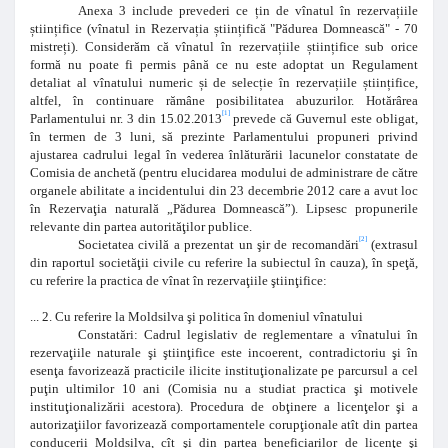
Anexa 3 include prevederi ce
ț
in de vînatul în rezerva
ț
iile
ș
tiin
ț
ifice (vînatul in Rezerva
ț
ia
ș
tiin
ț
ifică "Pădurea Domnească" - 70
mistre
ț
i). Considerăm că vînatul în rezerva
ț
iile
ș
tiin
ț
ifice sub orice
formă nu poate fi permis până ce nu este adoptat un Regulament
detaliat al vînatului numeric
ș
i de selec
ț
ie în rezerva
ț
iile
ș
tiin
ț
ifice,
altfel, în continuare rămâne posibilitatea abuzurilor. Hotărârea
[1]
Parlamentului nr. 3 din 15.02.2013
prevede că Guvernul este obligat,
în termen de 3 luni, să prezinte Parlamentului propuneri privind
ajustarea cadrului legal în vederea înlăturării lacunelor constatate de
Comisia de anchetă (pentru elucidarea modului de administrare de către
organele abilitate a incidentului din 23 decembrie 2012 care a avut loc
în Rezervaţia naturală „Pădurea Domnească”). Lipsesc propunerile
relevante din partea autorităţilor publice.
[2]
Societatea civilă a prezentat un şir de recomandări
(extrasul
din raportul societăţii civile cu referire la subiectul în cauza), în speţă,
cu referire la practica de vînat în rezervaţiile ştiinţifice:
... 2. Cu referire la Moldsilva şi politica în domeniul vînatului
Constatări: Cadrul legislativ de reglementare a vînatului în
rezervaţiile naturale şi ştiinţifice este incoerent, contradictoriu şi în
esenţa favorizează practicile ilicite instituţionalizate pe parcursul a cel
puţin ultimilor 10 ani (Comisia nu a studiat practica şi motivele
instituţionalizării acestora). Procedura de obţinere a licenţelor şi a
autorizaţiilor favorizează comportamentele corupţionale atît din partea
conducerii Moldsilva, cît şi din partea beneficiarilor de licenţe şi