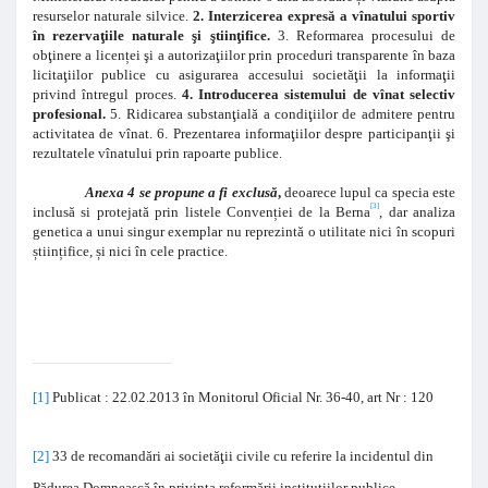
resurselor naturale silvice.
2. Interzicerea expresă a vînatului sportiv
în rezervaţiile naturale şi ştiinţifice.
3. Reformarea procesului de
obţinere a licen
ț
ei şi a autorizaţiilor prin proceduri transparente în baza
licitaţiilor publice cu asigurarea accesului societăţii la informaţii
privind întregul proces.
4. Introducerea sistemului de vînat selectiv
profesional.
5. Ridicarea substanţială a condiţiilor de admitere pentru
activitatea de vînat. 6. Prezentarea informaţiilor despre participanţii şi
rezultatele vînatului prin rapoarte publice.
Anexa 4 se propune a fi exclusă
,
deoarece lupul ca specia este
[3]
inclusă si protejată prin listele Conven
ț
iei de la Berna
, dar analiza
genetica a unui singur exemplar nu reprezintă o utilitate nici în scopuri
ș
tiin
ț
ifice,
ș
i nici în cele practice.
[1]
Publicat : 22.02.2013 în Monitorul Oficial Nr. 36-40, art Nr : 120
[2]
33 de recomandări ai societăţii civile cu referire la incidentul din
Pădurea Domnească în privinţa reformării instituţiilor publice,