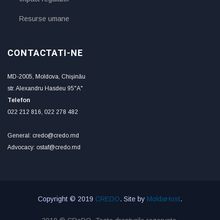
Resurse umane
CONTACTATI-NE
MD-2005, Moldova, Chişinău
str. Alexandru Hasdeu 95"A"
Telefon
022 212 816, 022 278 482
General: credo@credo.md
Advocacy: ostaf@credo.md
Copyright © 2019
CREDO
. Site by
MoldaHost
.