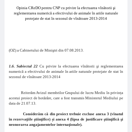
Opinia CReDO pentru CNP cu privire la
efectuarea vînătorii şi
reglementarea numerică a efectivului de animale în ariile naturale
protejate de stat în sezonul de vînătoare 2013-2014
(OZ) a Cabinetului de Miniştri din 07.08.2013.
1.6. Subiectul 22
Cu privire la efectuarea vînătorii şi reglementarea
numerică a efectivului de animale în ariile naturale protejate de stat în
sezonul de vînătoare 2013-2014
Reiterăm Avizul membrilor Grupului de lucru Mediu în privin
ț
a
acestui proiect de hotărâre, care a fost transmis Ministerul Mediului pe
data de 21.07.13.
Considerăm că din proiect trebuie excluse anexa 3 (vînatul
în rezervaţiile ştiinţifice)
ș
i anexa 4 (lipsa de justificare ştiinţifică şi
neonorarea angajamentelor internaţionale).