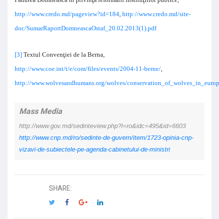
http://www.credo.md/pageview?id=184
,
http://www.credo.md/site-
doc/SumarRaportDomneascaOstaf_20.02.2013(1).pdf
[3]
Textul Convenţiei de la Berna,
http://www.coe.int/t/e/com/files/events/2004-11-berne/
,
http://www.wolvesandhumans.org/wolves/conservation_of_wolves_in_euro
Mass Media
http://www.gov.md/sedinteview.php?l=ro&idc=495&id=6603
http://www.cnp.md/ro/sedinte-de-guvern/item/1723-opinia-cnp-
vizavi-de-subiectele-pe-agenda-cabinetului-de-ministri
SHARE: