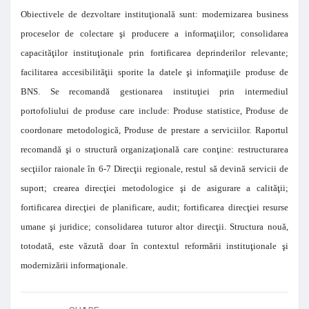
Obiectivele de dezvoltare instituţională sunt: modernizarea business
proceselor de colectare şi producere a informaţiilor; consolidarea
capacităţilor instituţionale prin fortificarea deprinderilor relevante;
facilitarea accesibilităţii sporite la datele şi informaţiile produse de
BNS. Se recomandă gestionarea instituţiei prin intermediul
portofoliului de produse care include: Produse statistice, Produse de
coordonare metodologică, Produse de prestare a serviciilor. Raportul
recomandă şi o structură organizaţională care conţine: restructurarea
secţiilor raionale în 6-7 Direcţii regionale, restul să devină servicii de
suport; crearea direcţiei metodologice şi de asigurare a calităţii;
fortificarea direcţiei de planificare, audit; fortificarea direcţiei resurse
umane şi juridice; consolidarea tuturor altor direcţii. Structura nouă,
totodată, este văzută doar în contextul reformării instituţionale şi
modernizării informaţionale.