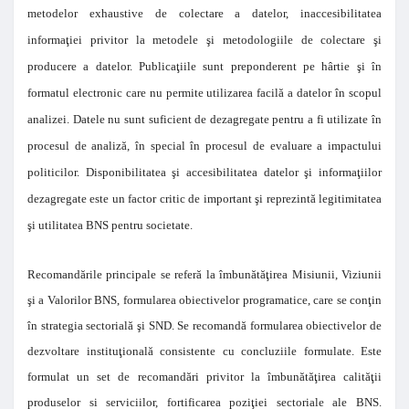
metodelor exhaustive de colectare a datelor, inaccesibilitatea
informaţiei privitor la metodele şi metodologiile de colectare şi
producere a datelor. Publicaţiile sunt preponderent pe hârtie şi în
formatul electronic care nu permite utilizarea facilă a datelor în scopul
analizei. Datele nu sunt suficient de dezagregate pentru a fi utilizate în
procesul de analiză, în special în procesul de evaluare a impactului
politicilor. Disponibilitatea şi accesibilitatea datelor şi informaţiilor
dezagregate este un factor critic de
important şi reprezintă legitimitatea
şi utilitatea BNS pentru societate.
Recomandările principale se referă la îmbunătăţirea Misiunii, Viziunii
şi a Valorilor BNS, formularea obiectivelor programatice, care se conţin
în strategia sectorială şi SND. Se recomandă formularea obiectivelor de
dezvoltare instituţională consistente cu concluziile formulate. Este
formulat un set de recomandări privitor la îmbunătăţirea calităţii
produselor si serviciilor, fortificarea poziţiei sectoriale ale BNS.