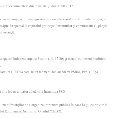
ivire la evenimentele din mun. Bălţi, din 05.08.2012
r au încurajat acţiunile agresive şi mesajele xenofobe. Acţiunile poliţiei, în
ăţire, în special la capitolul protecţiei întrunirilor şi comunicării cu părţile
nifestanţii.
rsecţia str. Independenţei şi Puşkin (14.-15.30) şi marşul cu traseul modificat
),
claraţiei a PSD la care, la un moment dat, au aderat PSRM, PPSD, Liga
 alte locuri anterior aderării la întrunirea PSD.
ul manifestanţilor de a organiza întrunirea publică în baza Legii cu privire la
enţiei Europene a Drepturilor Omului (CEDO).