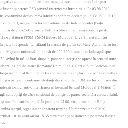
 negative a populaţiei locuitoare, mesajul este unul unionist îndreptat
e înscrie şi cererea PSD privind interzicerea întrunirii. 4. Pe 03.08.2012,
lţi, confirmînd desfăşurarea întrunirii conform declaraţiei. 5. Pe 05.08.2012,
de către PSD, susţinătorii lor s-au adunat în str. Independenţei (Piaţa
număr de 200-250 persoane. Poliţia a blocat înaintarea acestora pe str.
 dată s-au alăturat PPSM, PSRM (Iubesc Moldova), Liga Tineretului Rus,
 piaţa Independenţei, alături la statuia de Ştefan cel Mare. Acţiunile au fost
uskin, Mişcarea unionistă, în număr de 200-300 persoane se îndreaptă spre
52, avînd în mâini flori, drapele, pancarte. Aceştia se opresc în scuarul intre
andează lozinci de unire: România! Unire!, Refuz, Rezist, Sunt Anticomunist!,
ţii au aruncat flori în direcţia contramanifestanţilor. 8. Pe partea cealaltă a
ălţi şi o parte din contramanifestanţi din rîndurile PSDM, inclusiv o parte din
scandează lozinci anti-unire Назисты! Бельцы! Белцы! Moldova! Trădători! În
ii sunt opriţi de către cordonul de poliţie pe partea cealaltă a carosabilului.
şi nuci în manifestanţi. 9. În jurul orei 15.00, vice-primarul or. Bălţi,
 amîna marşul, organizatorii aparent resping. Un reprezentant al MAI,
ezultat. 10. În jurul orelor 15.35 manifestanţii se îndreaptă pe strada Puskin
ne de