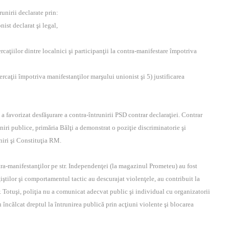
runirii declarate prin:
nist declarat şi legal,
,
rcaţiilor dintre localnici şi participanţii la contra-manifestare împotriva
ercaţii împotriva manifestanţilor marşului unionist şi 5) justificarea
 a favorizat desfăşurare a contra-întrunirii PSD contrar declaraţiei. Contrar
uniri publice, primăria Bălţi a demonstrat o poziţie discriminatorie şi
uniri şi Constituţia RM.
ntra-manifestanţilor pe str. Independenţei (la magazinul Prometeu) au fost
iştilor şi comportamentul tactic au descurajat violenţele, au contribuit la
r. Totuşi, poliţia nu a comunicat adecvat public şi individual cu organizatorii
 încălcat dreptul la întrunirea publică prin acţiuni violente şi blocarea