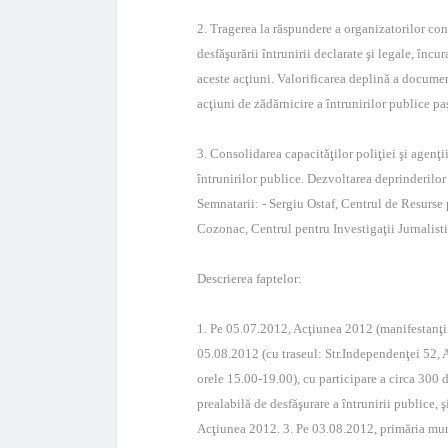
2. Tragerea la răspundere a organizatorilor con
desfăşurării întrunirii declarate şi legale, încu
aceste acţiuni. Valorificarea deplină a document
acţiuni de zădărnicire a întrunirilor publice p
3. Consolidarea capacităţilor poliţiei şi agenţi
întrunirilor publice. Dezvoltarea deprinderilor
Semnatarii: - Sergiu Ostaf, Centrul de Resurs
Cozonac, Centrul pentru Investigaţii Jurnalist
Descrierea faptelor:
1. Pe 05.07.2012, Acţiunea 2012 (manifestanţii
05.08.2012 (cu traseul: Str.Independenţei 52, A
orele 15.00-19.00), cu participare a circa 300 
prealabilă de desfăşurare a întrunirii publice, ş
Acţiunea 2012. 3. Pe 03.08.2012, primăria mun.