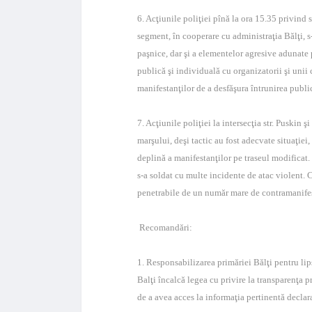
6. Acţiunile poliţiei pînă la ora 15.35 privind 
segment, în cooperare cu administraţia Bălţi, s
paşnice, dar şi a elementelor agresive adunate p
publică şi individuală cu organizatorii şi unii 
manifestanţilor de a desfăşura întrunirea publi
7. Acţiunile poliţiei la intersecţia str. Puskin
marşului, deşi tactic au fost adecvate situaţiei
deplină a manifestanţilor pe traseul modificat. 
s-a soldat cu multe incidente de atac violent.
penetrabile de un număr mare de contramanifes
Recomandări:
1. Responsabilizarea primăriei Bălţi pentru lips
Balţi încalcă legea cu privire la transparenţa 
de a avea acces la informaţia pertinentă decla