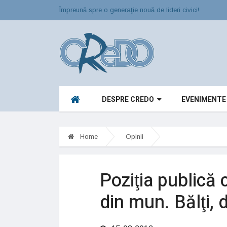
Împreună spre o generaţie nouă de lideri civici!
DESPRE CREDO
EVENIMENTE
Home
Opinii
Poziţia publică 
din mun. Bălţi,