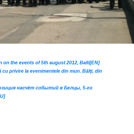
n on the events of 5th august 2012, Balti[EN]
 cu privire la evenimentele din mun. Bălţi, din
зиция насчёт событий в Белцы, 5-го
U]