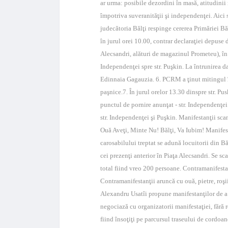
ar urma: posibile dezordini în masă, atitudinii
împotriva suveranităţii şi independenţei. Aici s
judecătoria Bălţi respinge cererea Primăriei Bă
în jurul orei 10.00, contrar declaraţiei depuse 
Alecsandri, alături de magazinul Prometeu), în 
Independenţei spre str. Puşkin. La întrunirea
Edinnaia Gagauzia. 6. PCRM a ţinut mitingul în
paşnice.7. În jurul orelor 13.30 dinspre str. P
punctul de pornire anunţat - str. Independenţei 
str. Independenţei şi Puşkin. Manifestanţii sc
Ouă Aveţi, Minte Nu! Bălţi, Va Iubim! Manifestan
carosabilului treptat se adună locuitorii din B
cei prezenţi anterior în Piaţa Alecsandri. Se 
total fiind vreo 200 persoane. Contramanifestanţ
Contramanifestanţii aruncă cu ouă, pietre, roşii 
Alexandru Usatîi propune manifestanţilor de a
negociază cu organizatorii manifestaţiei, fără r
fiind însoţiţi pe parcursul traseului de cordoa