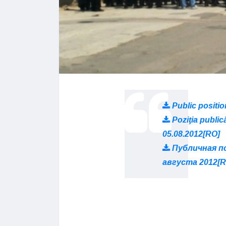
Public positio
Poziţia publică
05.08.2012[RO]
Публичная по
августа 2012[R