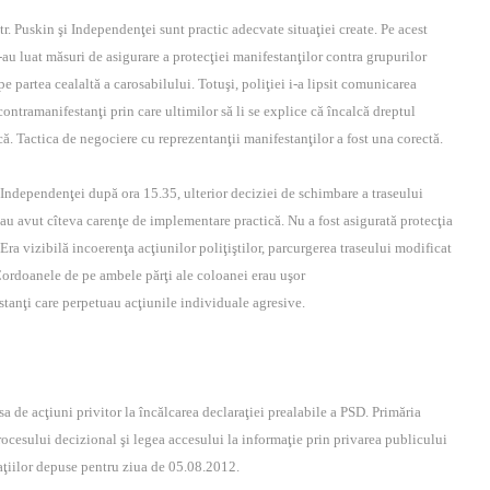
str. Puskin şi Independenţei sunt practic adecvate situaţiei create. Pe acest
-au luat măsuri de asigurare a protecţiei manifestanţilor contra grupurilor
e partea cealaltă a carosabilului. Totuşi, poliţiei i-a lipsit comunicarea
contramanifestanţi prin care ultimilor să li se explice că încalcă dreptul
că. Tactica de negociere cu reprezentanţii manifestanţilor a fost una corectă.
 şi Independenţei după ora 15.35, ulterior deciziei de schimbare a traseului
, au avut cîteva carenţe de implementare practică. Nu a fost asigurată protecţia
Era vizibilă incoerenţa acţiunilor poliţiştilor, parcurgerea traseului modificat
 Cordoanele de pe ambele părţi ale coloanei erau uşor
tanţi care perpetuau acţiunile individuale agresive.
a de acţiuni privitor la încălcarea declaraţiei prealabile a PSD. Primăria
procesului decizional şi legea accesului la informaţie prin privarea publicului
raţiilor depuse pentru ziua de 05.08.2012.