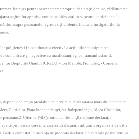
tramanifestaţiei pentru nerespectarea propriei declaraţii depuse, zădărnicirea
rajarea acţiunilor agresive contra manifestanţilor şi pentru participarea la
ărilor asupra persoanelor agresive şi violente, inclusiv instigatorilor la
aşnice.
ilor poliţieneşti în coordonarea efectivă a acţiunilor de asigurare a
 de comunicare şi negociere cu manifestanţii şi contramanifestanţii.
e pentru Drepturile Omului (CReDO),- Ion Manole, Promolex, - Cornelia
ice.
) depune declaraţia prealabilă cu privire la desfăşurarea marşului pe data de
leea Clasicilor, Piaţa Independenţei, str. Independenţei, Aleea Clasicilor,
de persoane.2. Ulterior, PSD (contramanifestanţii) depune declaraţia
i aparte prin cerere cere interzicerea desfăşurării întrunirii organizată de către
 Bălţi a contestat în instanţa de judecată declaraţia prealabilă pe motivul că