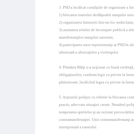
3. PSD a încălcat condiţiile de organizare a înt
1) blocarea traseului desfăşurării marşului unio
2) organizarea întrunirii într-un loc nedeclarat
3) asumarea rolului de încurajare publică a alte
manifestanţilor marşului unionist,
4) participarea unor reprezentanţi ai PSD în alt
ulterioară a altercaţiilor ş violenţelor.
4. Primăria Bălţi n-a acţionat cu bună credinţă,
obligaţiunilor, conform legii cu privire la într
părtinitoare, încălcînd legea cu privire la într
5. Acţiunile poliţiei cu referire la blocarea co
practic adecvate situaţiei create. Numărul poliţ
temperarea spiritelor şi au rezistat provocărilo
contramanifestaţiei. Unii contramanifestanţi au
intenţionată a traseului.