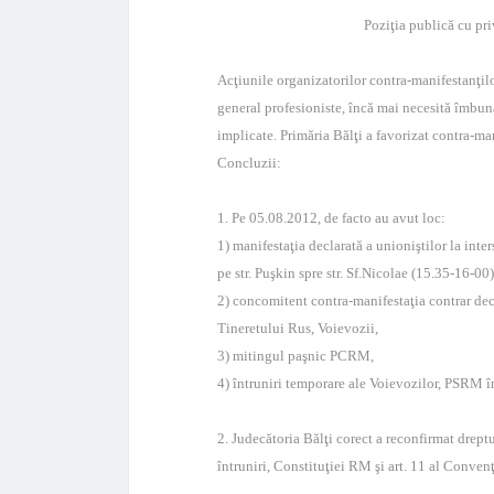
Poziţia publică cu pr
Acţiunile organizatorilor contra-manifestanţilo
general profesioniste, încă mai necesită îmbunăt
implicate. Primăria Bălţi a favorizat contra-ma
Concluzii:
1. Pe 05.08.2012, de facto au avut loc:
1) manifestaţia declarată a unioniştilor la inte
pe str. Puşkin spre str. Sf.Nicolae (15.35-16-00
2) concomitent contra-manifestaţia contrar de
Tineretului Rus, Voievozii,
3) mitingul paşnic PCRM,
4) întruniri temporare ale Voievozilor, PSRM în
2. Judecătoria Bălţi corect a reconfirmat drept
întruniri, Constituţiei RM şi art. 11 al Conv