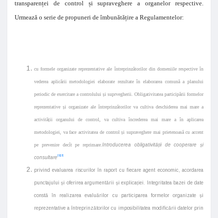
transparenței de control și supraveghere a organelor respective.
Urmează o serie de propuneri de îmbunătățire a Regulamentelor:
cu formele organizate reprezentative ale întreprinzătorilor din domeniile respective în
vederea aplicării metodologiei elaborate rezultate în elaborarea comună a planului
periodic de exercitare a controlului și suprvegherii. Obligativitatea participării formelor
reprezentative și organizate ale întreprinzătorilor va cultiva deschiderea mai mare a
activității organului de control, va cultiva încrederea mai mare a în aplicarea
metodologiei, va face activitatea de control și supraveghere mai prietenoasă cu accent
pe prevenire decît pe reprimare.
Introducerea obligativității de cooperare și
[1]
[2]
consultare
privind evaluarea riscurilor în raport cu fiecare agent economic, acordarea
punctajului și oferirea argumentării și explicației. Integritatea bazei de date
constă în realizarea evaluărilor cu participarea formelor organizate și
reprezentative a întreprinzătorilor cu imposibilitatea modificării datelor prin