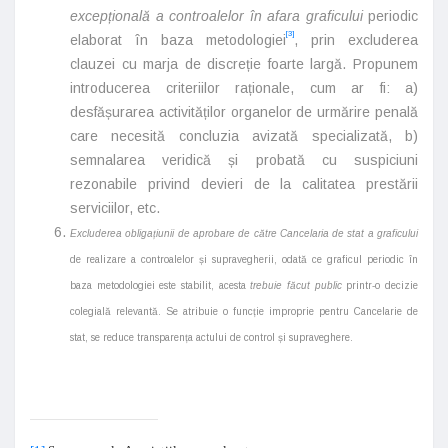
excepțională a controalelor în afara graficului
periodic
[3]
elaborat în baza metodologiei
, prin excluderea
clauzei cu marja de discreție foarte largă. Propunem
introducerea criteriilor raționale, cum ar fi: a)
desfășurarea activităților organelor de urmărire penală
care necesită concluzia avizată specializată, b)
semnalarea veridică și probată cu suspiciuni
rezonabile privind devieri de la calitatea prestării
serviciilor, etc.
Excluderea obligațiunii de aprobare de către Cancelaria de stat a graficului
de realizare a controalelor și supravegherii, odată ce graficul periodic în
baza metodologiei este stabilit, acesta
trebuie făcut public
printr-o decizie
colegială relevantă. Se atribuie o funcție improprie pentru Cancelarie de
stat, se reduce transparența actului de control și supraveghere.