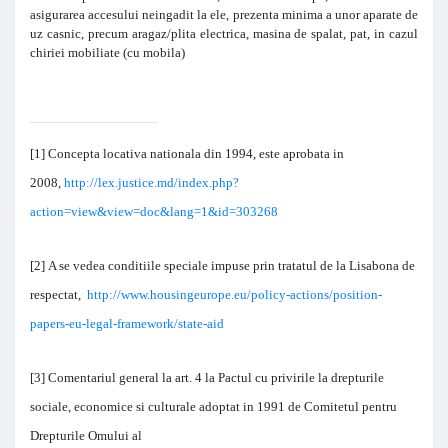
asigurarea accesului neingadit la ele, prezenta minima a unor aparate de
uz casnic, precum aragaz/plita electrica, masina de spalat, pat, in cazul
chiriei mobiliate (cu mobila)
[1]
Concepta locativa nationala din 1994, este aprobata in
2008,
http://lex.justice.md/index.php?
action=view&view=doc&lang=1&id=303268
[2]
A se vedea conditiile speciale impuse prin tratatul de la Lisabona de
respectat,
http://www.housingeurope.eu/policy-actions/position-
papers-eu-legal-framework/state-aid
[3]
Comentariul general la art. 4 la Pactul cu privirile la drepturile
sociale, economice si culturale adoptat in 1991 de Comitetul pentru
Drepturile Omului al