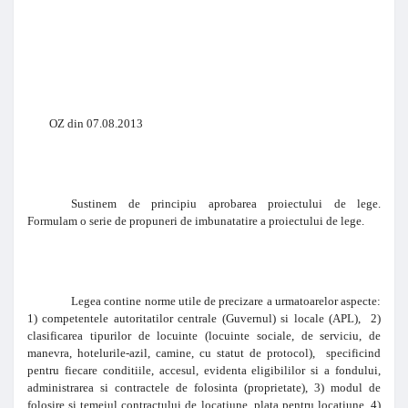
OZ din 07.08.2013
Sustinem de principiu aprobarea proiectului de lege.
Formulam o serie de propuneri de imbunatatire a proiectului de lege.
Legea contine norme utile de precizare a urmatoarelor aspecte:
1) competentele autoritatilor centrale (Guvernul) si locale (APL), 2)
clasificarea tipurilor de locuinte (locuinte sociale, de serviciu, de
manevra, hotelurile-azil, camine, cu statut de protocol), specificind
pentru fiecare conditiile, accesul, evidenta eligibililor si a fondului,
administrarea si contractele de folosinta (proprietate), 3) modul de
folosire si temeiul contractului de locatiune, plata pentru locatiune, 4)