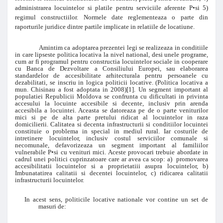
administrarea locuintelor si platile pentru serviciile aferente Р•si 5)
regimul constructiilor. Normele date reglementeaza o parte din
raporturile juridice dintre partile implicate in relatiile de locatiune.
Amintim ca adoptarea prezentei legi se realizeaza in conditiile
in care lipseste politica locativa la nivel national, desi unele programe,
cum ar fi programul pentru constructia locuintelor sociale in cooperare
cu Banca de Dezvoltare a Consiliului Europei, sau elaborarea
standardelor de accesibilitate arhitecturala pentru persoanele cu
dezabilitati, se inscriu in logica politicii locative. (Politica locativa a
mun. Chisinau a fost adoptata in 2008)
[1]
. Un segment important al
populatiei Republicii Moldova se confrunta cu dificultati in privinta
accesului la locuinte accesibile si decente, inclusiv prin arenda
accesibila a locuintei. Aceasta se datoreaza pe de o parte veniturilor
mici si pe de alta parte pretului ridicat al locuintelor in raza
domicilierii. Calitatea si decenta infrastructurii si conditiilor locuintei
constituie o problema in special in mediul rural. Iar costurile de
intretinere locuintelor, inclusiv costul serviciilor comunale si
necomunale, defavorizeaza un segment important al familiilor
vulnerabile Р•si cu venituri mici. Aceste provocari trebuie abordate in
cadrul unei politici cuprinzatoare care ar avea ca scop:
a) promovarea
accesibilitatii locuintelor si a proprietatiii asupra locuintelor,
b)
Imbunatatirea calitatii si decentei locuintelor, c) ridicarea calitatii
infrastructurii locuintelor.
In acest sens, politicile locative nationale vor contine un set de
masuri de: