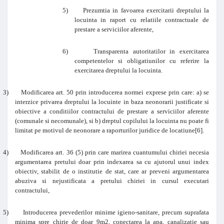
5)
Prezumtia in favoarea exercitarii dreptului la
locuinta in raport cu relatiile contractuale de
prestare a serviciilor aferente,
6)
Transparenta autoritatilor in exercitarea
competentelor si obligatiunilor cu referire la
exercitarea dreptului la locuinta.
3)
Modificarea art. 50 prin introducerea normei exprese prin care: a) se
interzice privarea dreptului la locuinte in baza neonorarii justificate si
obiective a conditiilor contractului de prestare a serviciilor aferente
(comunale si necomunale), si b) dreptul copilului la locuinta nu poate fi
limitat pe motivul de neonorare a raporturilor juridice de locatiune
[6]
.
4)
Modificarea art. 36 (5) prin care marirea cuantumului chiriei necesia
argumentarea pretului doar prin indexarea sa cu ajutorul unui index
obiectiv, stabilit de o institutie de stat, care ar preveni argumentarea
abuziva si nejustificata a pretului chiriei in cursul executari
contractului,
5)
Introducerea prevederilor minime igieno-sanitare, precum suprafata
minima spre chirie de doar 9m2, conectarea la apa, canalizatie sau