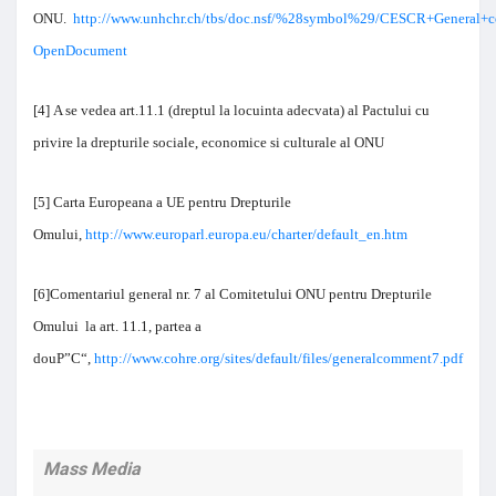
ONU.
http://www.unhchr.ch/tbs/doc.nsf/%28symbol%29/CESCR+General+
OpenDocument
[4]
A se vedea art.11.1 (dreptul la locuinta adecvata) al Pactului cu
privire la drepturile sociale, economice si culturale al ONU
[5]
Carta Europeana a UE pentru Drepturile
Omului,
http://www.europarl.europa.eu/charter/default_en.htm
[6]
Comentariul general nr. 7 al Comitetului ONU pentru Drepturile
Omului la art. 11.1, partea a
douР”С“,
http://www.cohre.org/sites/default/files/generalcomment7.pdf
Mass Media