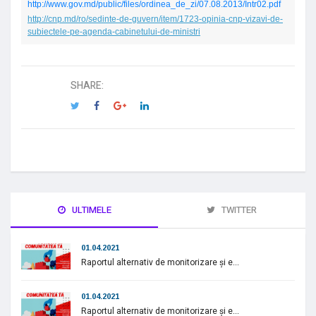
http://www.gov.md/public/files/ordinea_de_zi/07.08.2013/Intr02.pdf
http://cnp.md/ro/sedinte-de-guvern/item/1723-opinia-cnp-vizavi-de-
subiectele-pe-agenda-cabinetului-de-ministri
SHARE:
ULTIMELE
TWITTER
01.04.2021
Raportul alternativ de monitorizare și e...
01.04.2021
Raportul alternativ de monitorizare și e...