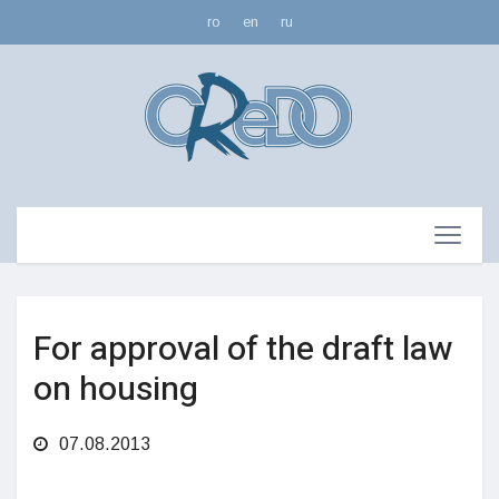
ro
en
ru
For approval of the draft law
on housing
07.08.2013