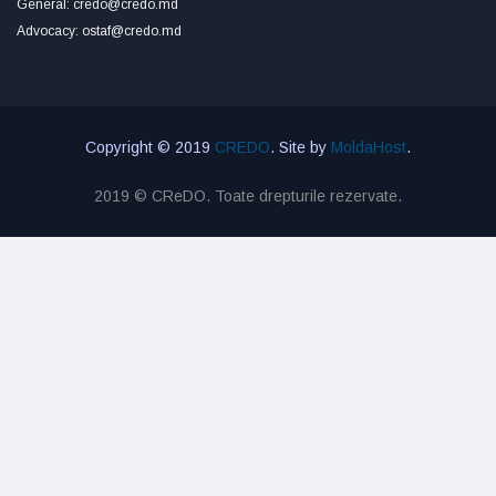
General: credo@credo.md
Advocacy: ostaf@credo.md
Copyright © 2019
CREDO
. Site by
MoldaHost
.
2019 © CReDO. Toate drepturile rezervate.