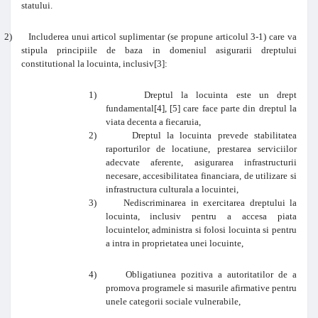
statului.
2)
Includerea unui articol suplimentar (se propune articolul 3-1) care va
stipula principiile de baza in domeniul asigurarii dreptului
constitutional la locuinta, inclusiv
[3]
:
1)
Dreptul la locuinta este un drept
fundamental
[4]
,
[5]
care face parte din dreptul la
viata decenta a fiecaruia,
2)
Dreptul la locuinta prevede stabilitatea
raporturilor de locatiune, prestarea serviciilor
adecvate aferente, asigurarea infrastructurii
necesare, accesibilitatea financiara, de utilizare si
infrastructura culturala a locuintei,
3)
Nediscriminarea in exercitarea dreptului la
locuinta, inclusiv pentru a accesa piata
locuintelor, administra si folosi locuinta si pentru
a intra in proprietatea unei locuinte,
4)
Obligatiunea pozitiva a autoritatilor de a
promova programele si masurile afirmative pentru
unele categorii sociale vulnerabile,