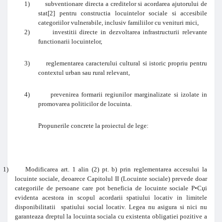
1)
subventionare directa a creditelor si acordarea ajutorului de
stat
[2]
pentru constructia locuintelor sociale si accesibile
categoriilor vulnerabile, inclusiv familiilor cu venituri mici,
2)
investitii directe in dezvoltarea infrastructurii relevante
functionarii locuintelor,
3)
reglementarea caracterului cultural si istoric propriu pentru
contextul urban sau rural relevant,
4)
prevenirea formarii regiunilor marginalizate si izolate in
promovarea politicilor de locuinta.
Propunerile concrete la proiectul de lege:
1)
Modificarea art. 1 alin (2) pt. b) prin reglementarea accesului la
locuinte sociale, deoarece Capitolul II (Locuinte sociale) prevede doar
categoriile de persoane care pot beneficia de locuinte sociale Р•Сџi
evidenta acestora in scopul acordarii spatiului locativ in limitele
disponibilitatii spatiului social locativ. Legea nu asigura si nici nu
garanteaza dreptul la locuinta sociala cu existenta obligatiei pozitive a