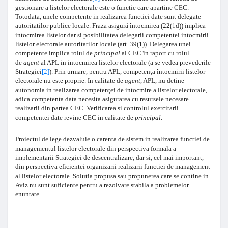
gestionare a listelor electorale este o functie care apartine CEC.
Totodata, unele competente in realizarea functiei date sunt delegate
autoritatilor publice locale. Fraza asigură întocmirea (22(1d)) implica
intocmirea listelor dar si posibilitatea delegarii competentei intocmirii
listelor electorale autoritatilor locale (art. 39(1)). Delegarea unei
competente implica rolul de
principal
al CEC în raport cu rolul
de
agent
al APL in intocmirea listelor electorale (a se vedea prevederile
Strategiei
[2]
). Prin urmare, pentru APL, competenţa întocmirii listelor
electorale nu este proprie. In calitate de
agent
, APL, nu detine
autonomia in realizarea competenţei de intocmire a listelor electorale,
adica competenta data necesita asigurarea cu resursele necesare
realizarii din partea CEC. Verificarea si controlul exercitarii
competentei date revine CEC in calitate de
principal
.
Proiectul de lege dezvaluie o carenta de sistem in realizarea functiei de
managementul listelor electorale din perspectiva formala a
implementarii Strategiei de descentralizare, dar si, cel mai important,
din perspectiva eficientei organizarii realizarii functiei de management
al listelor electorale. Solutia propusa sau propunerea care se contine in
Aviz nu sunt suficiente pentru a rezolvare stabila a problemelor
enuntate.