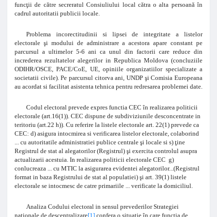
funcţii de către secreratul Consiuliului local cătra o alta persoană în
cadrul autoritatii publicii locale.
Problema incorectitudinii si lipsei de integritate a listelor
electorale şi modului de administrare a acestora apare constant pe
parcursul a ultimelor 5-6 ani ca unul din factorii care reduce din
increderea rezultatelor alegerilor in Republica Moldova (concluziile
ODIHR/OSCE, PACE/CoE, UE, opiniile organizatiilor specializate a
societatii civile). Pe parcursul citorva ani, UNDP şi Comisia Europeana
au acordat si facilitat asistenta tehnica pentru redresarea problemei date.
Codul electoral prevede expres functia CEC în realizarea politicii
electorale (art.16(1)). CEC dispune de subdiviziunile desconcentrate in
teritoriu (art.22 h)). Cu referire la listele electorale art. 22(1) prevede ca
CEC:
d)
asigura intocmirea si verificarea listelor electorale, colaborind
... cu autoritatile administratiei publice centrale şi locale si s) ţine
Registrul de stat al alegatorilor (Registrul) şi exercita controlul asupra
actualizarii acestuia. In realizarea politicii electorale CEC g)
conlucreaza ... cu MTIC la asigurarea evidentei alegatorilor...(Registrul
format in baza Registrului de stat al populatiei) şi art. 39(1) listele
electorale se intocmesc de catre primariile ... verificate la domiciliul.
Analiza Codului electoral in sensul prevederilor Strategiei
nationale de descentralizare
[1]
confera o situatie în care functia de