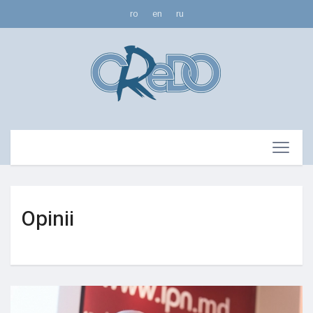
ro
en
ru
Opinii