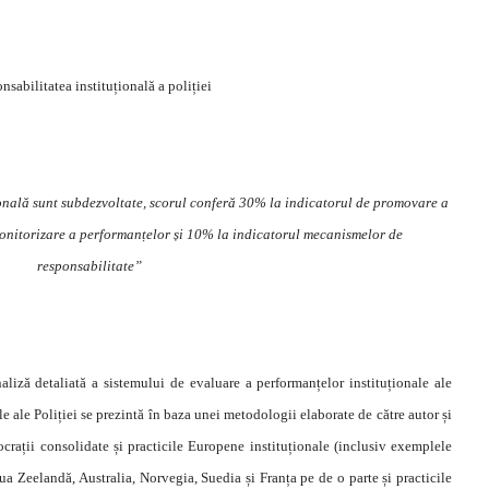
nsabilitatea instituțională a poliției
ională sunt subdezvoltate, scorul conferă 30% la indicatorul de promovare a
monitorizare a performanțelor și 10% la indicatorul mecanismelor de
responsabilitate”
aliză detaliată a sistemului de evaluare a performanțelor instituționale ale
le ale Poliției se prezintă în baza unei metodologii elaborate de către autor și
crații consolidate și practicile Europene instituționale (inclusiv exemplele
 Zeelandă, Australia, Norvegia, Suedia și Franța pe de o parte și practicile