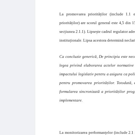
La promovarea priorităților (include 1.1 el
priorităților) are scorul general este 4,5 din
secțiunea 2.1.1). Lipsește cadrul regulator adec
instituționale. Lipsa acestora determină neclarit
Ca concluzie generică, De principiu este nece
legea privind elaborarea actelor normative 
impactului legislativ pentru a asigura ca poli
pentru promovarea priorităților. Totodată, 
formularea sincronizată a priorităților prog
implementare.
La monitorizarea performanțelor (include 2.1 i