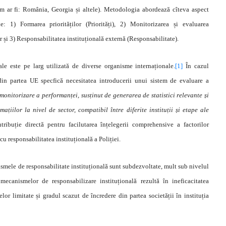
m ar fi: România, Georgia și altele). Metodologia abordează cîteva aspect
ale: 1) Formarea priorităților (Priorități), 2) Monitorizarea și evaluarea
r și 3) Responsabilitatea instituțională externă (Responsabilitate).
ale este pe larg utilizată de diverse organisme internaționale.
[1]
În cazul
n partea UE specfică necesitatea introducerii unui sistem de evaluare a
 monitorizare a performan
ț
ei, sus
ț
inut de generarea de statistici relevante
ș
i
ațiilor la nivel de sector, compatibil între diferite instituții și etape ale
ribuție directă pentru facilutarea înțelegerii comprehensive a factorilor
 cu responsabilitatea instituțională a Poliției.
smele de responsabilitate instituțională sunt subdezvoltate, mult sub nivelul
mecanismelor de responsabilizare instituțională rezultă în ineficacitatea
rselor limitate și gradul scazut de încredere din partea societății în instituția