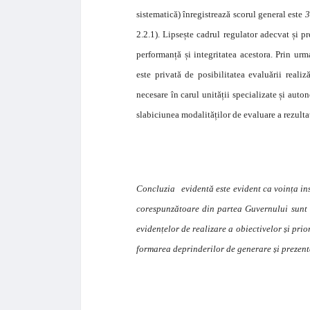
sistematică) înregistrează scorul general este
3
2.2.1). Lipsește cadrul regulator adecvat și pr
performanță și integritatea acestora. Prin urm
este privată de posibilitatea evaluării realiză
necesare în carul unității specializate și auto
slabiciunea modalităților de evaluare a rezultat
Concluzia evidentă este evident ca voința inst
corespunzătoare din partea Guvernului sunt e
evidențelor de realizare a obiectivelor și prio
formarea deprinderilor de generare și prezent