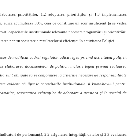
aborarea priorităților, 1.2 adoptarea priorităților și 1.3 implementarea
 15, adica acumulează 30%, ceia ce constituie un scor insuficient (a se vedea
vat, capacitățile instituționale relevante necesare programării și prioritizării
atea pentru societate a rezultatelor și eficienței în activitatea Poliției.
sar de modificat cadrul regulator, adica legea privind activitatea poliției,
și elaborarea documentelor de politici, inclusiv legea privind evaluarea
ția sunt obligate să se conformeze la criteriile necesare de responsabilitate
este evident că lipsesc capacitățile instituționale și know-how-ul pentru
ramatice, respectarea exigenților de adoptare a acestora și în special de
ndicatori de performanță, 2.2 asigurarea integrității datelor și 2.3 evaluarea