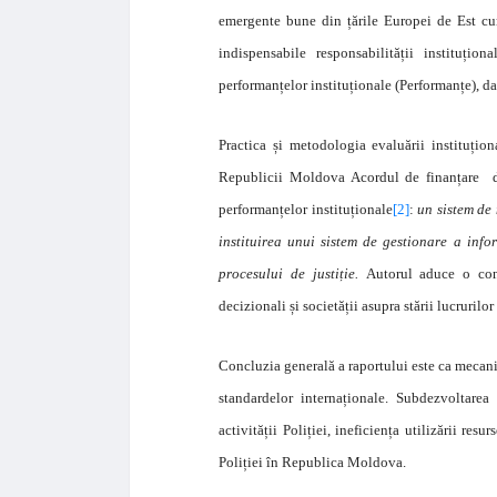
emergente bune din țările Europei de Est cu
indispensabile responsabilității instituțion
performanțelor instituționale (Performanțe), da
Practica și metodologia evaluării instituțion
Republicii Moldova Acordul de finanțare di
performanțelor instituționale
[2]
:
un sistem de
instituirea unui sistem de gestionare a inform
procesului de justiție.
Autorul aduce o cont
decizionali și societății asupra stării lucrurilor
Concluzia generală a raportului este ca mecani
standardelor internaționale. Subdezvoltarea 
activității Poliției, ineficiența utilizării resu
Poliției în Republica Moldova.