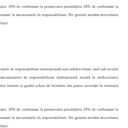
uația: 30% de conformare la promovarea priorităților, 28% de conformare la
rmare la mecanismele de responsabilitate. Per general atestăm dezvoltarea
iției.
smele de responsabilitate instituțională sunt subdezvoltate, mult sub nivelul
mecanismelor de responsabilizare instituțională rezultă în ineficacitatea
rselor limitate și gradul scăzut de încredere din partea societății în instituția
uația: 30% de conformare la promovarea priorităților, 28% de conformare la
rmare la mecanismele de responsabilitate. Per general atestăm dezvoltarea
iției.