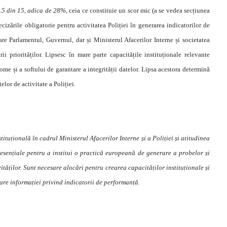
.5 din 15, adica de 28%
, ceia ce constituie un scor mic (a se vedea secțiunea
ecizările obligatorie pentru activitatea Poliției în generarea indicatorilor de
are Parlamentul, Guvernul, dar și Ministerul Afacerilor Interne și societatea
rii priorităților. Lipsesc în mare parte capacitățile instituționale relevante
nome și a softului de garantare a integrității datelor. Lipsa acestora determină
elor de activitate a Poliției.
ituțională în cadrul Ministerul Afacerilor Interne și a Poliției și atitudinea
sențiale pentru a institui o practică europeană de generare a probelor și
rităților. Sunt necesare alocări pentru crearea capacităților instituționale și
are informației privind indicatorii de performanță.