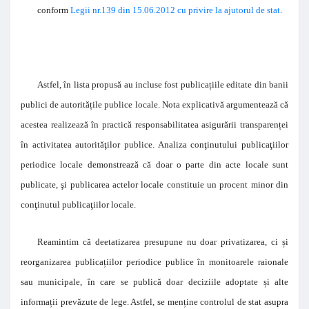
conform
Legii nr.139 din 15.06.2012 cu privire la ajutorul de stat
.
Astfel, în lista propusă au incluse fost publica
ț
iile editate din banii
publici de autorită
ț
ile publice locale.
Nota explicativă argumentează că
acestea realizează în practică responsabilitatea asigurării transparen
ț
ei
în activitatea autorităţilor publice. Analiza conţinutului publicaţiilor
periodice locale demonstrează că doar o parte din acte locale sunt
publicate, şi publicarea actelor locale constituie un procent minor din
conţinutul publicaţiilor locale.
Reamintim că deetatizarea presupune nu doar privatizarea, ci
ș
i
reorganizarea publica
ț
iilor periodice publice în monitoarele raionale
sau municipale, în care se publică doar deciziile adoptate
ș
i alte
informa
ț
ii prevăzute de lege. Astfel, se men
ț
ine controlul de stat asupra