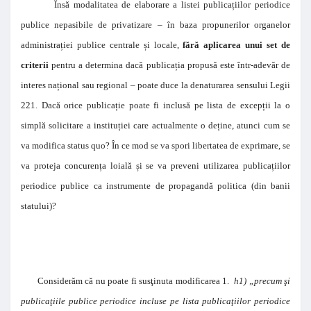
Însă modalitatea de elaborare a listei publica
ț
iilor periodice
publice nepasibile de privatizare – în baza propunerilor organelor
administra
ț
iei publice centrale
ș
i locale,
fără aplicarea unui set de
criterii
pentru a determina dacă publica
ț
ia propusă este într-adevăr de
interes na
ț
ional sau regional – poate duce la denaturarea sensului Legii
221. Dacă orice publica
ț
ie poate fi inclusă pe lista de excep
ț
ii la o
simplă solicitare a institu
ț
iei care actualmente o de
ț
ine, atunci cum se
va modifica status quo? În ce mod se va spori libertatea de exprimare, se
va proteja concuren
ț
a loială
ș
i se va preveni utilizarea publica
ț
iilor
periodice publice ca instrumente de propagandă politica (din banii
statului)?
Considerăm că nu poate fi susţinuta modificarea 1.
h1) „precum şi
publicaţiile publice periodice incluse pe lista publicaţiilor periodice