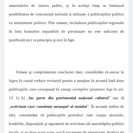
materialelor de interes public,
ș
i în acela
ș
i timp se limitează
posibilitatea de concuren
ț
ă neloiala
ș
i utilizare a publica
ț
iilor publice
ca instrumente politice.
Prin urmare,
includerea publica
ț
iilor regionale
în lista bunurilor nepasibile de privatizare
nu este suficient de
justificată nici ca principiu şi nici în fapt.
Urmare şi complementar concluziei date, considerăm că
anexa la
legea în cauză trebuie revizuită
pentru a menţine în această listă
doar
publicaţiile care corespund în esenţa cerinţelor prezentei legi în art.
13 1) h)
„
fac parte din patrimoniul naţional cultural
” sau d)
„
activitate care constituie monopol al statului
”. În această ordine de
idei, considerăm că publica
ț
iile periodice care con
ț
in deciziile,
hotărîrile, dispoziţiile şi rapoartele de activitate ale autorităţilor publice
locale,
ș
i au doar acest scop, pot fi exceptate de privatizare. Analiza de