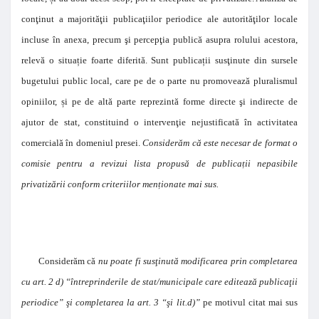
conţinut a majorităţii publicaţiilor periodice ale autorităţilor locale
incluse în anexa, precum şi percepţia publică asupra rolului acestora,
relevă o situa
ț
ie foarte diferită. Sunt publica
ț
ii susţinute din sursele
bugetului public local, care pe de o parte nu promovează pluralismul
opiniilor,
ș
i pe de altă parte reprezintă forme directe şi indirecte de
ajutor de stat, constituind o intervenţie nejustificată în activitatea
comercială în domeniul presei.
Considerăm că este necesar de format o
comisie pentru a revizui lista propusă de publica
ț
ii nepasibile
privatizării conform criteriilor men
ț
ionate mai sus.
Considerăm că
nu poate fi susţinută modificarea prin completarea
cu art. 2 d) “întreprinderile de stat/municipale care editează publicaţii
periodice” şi completarea la art. 3 “şi lit.d)”
pe motivul citat mai sus