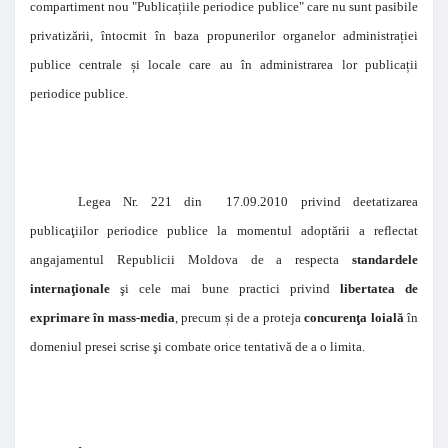
compartiment nou "Publica
ț
iile periodice publice" care nu sunt pasibile
privatizării, întocmit în baza propunerilor organelor administra
ț
iei
publice centrale
ș
i locale care au în administrarea lor publica
ț
ii
periodice publice.
Legea Nr. 221 din 17.09.2010 privind deetatizarea
publicaţiilor periodice publice la momentul adoptării a reflectat
angajamentul Republicii Moldova de a respecta
standardele
internaţionale
şi cele mai bune practici privind
libertatea de
exprimare în mass-media
, precum
ș
i de a proteja
concurenţa loială
în
domeniul presei scrise şi combate orice tentativă de a o limita.