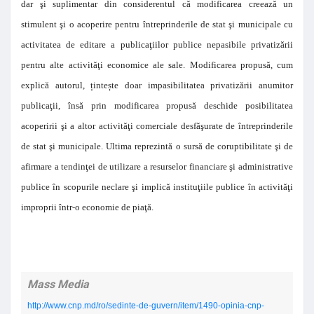
dar şi suplimentar din considerentul că modificarea creează un
stimulent şi o acoperire pentru întreprinderile de stat şi municipale cu
activitatea de editare a publicaţiilor publice nepasibile privatizării
pentru alte activităţi economice ale sale. Modificarea propusă, cum
explică autorul,
ț
inte
ș
te doar impasibilitatea privatizării anumitor
publicaţii, însă prin modificarea propusă deschide posibilitatea
acoperirii şi a altor activităţi comerciale desfăşurate de întreprinderile
de stat şi municipale. Ultima reprezintă o sursă de coruptibilitate şi de
afirmare a tendinţei de utilizare a resurselor financiare şi administrative
publice în scopurile neclare şi implică instituţiile publice în activităţi
improprii într-o economie de piaţă.
Mass Media
http://www.cnp.md/ro/sedinte-de-guvern/item/1490-opinia-cnp-