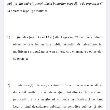
publice din cadrul Anexei „Lista bunurilor nepasibile de privatizare”
la prezenta lege.”
pe motiv că
1)
(tehnica juridică) art.13 (1) din Legea nr.121 conţine 9 criterii
obiective care fac un bun public nepasibil de privatizare, iar
modificarea propusă nu este un criteriu ci o enumerare a obiectelor
concrete, şi
2)
(de esenţă) intervenţia statutului în activitatea comercială în
domeniul media prin acordarea ajutorului direct şi indirect unor
publicaţii din lista menţionată nu poate justificată nici conform
Legi privind deetatizarea
publicaţiilor periodice publice,
ș
i nici