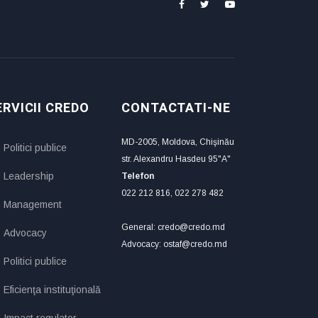
ERVICII CREDO
CONTACTATI-NE
MD-2005, Moldova, Chişinău
Politici publice
str. Alexandru Hasdeu 95"A"
Leadership
Telefon
022 212 816, 022 278 482
Management
General: credo@credo.md
Advocacy
Advocacy: ostaf@credo.md
Politici publice
Eficienţa instituţională