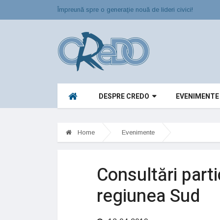
Împreună spre o generaţie nouă de lideri civici!
DESPRE CREDO
EVENIMENTE
Home
Evenimente
Consultări partic
regiunea Sud