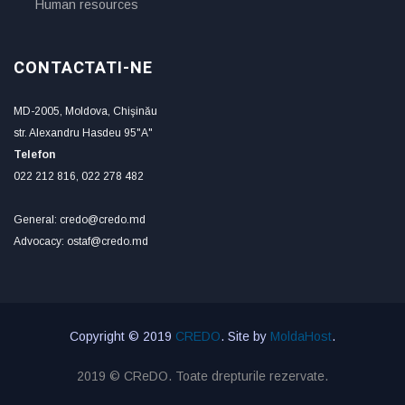
Human resources
CONTACTATI-NE
MD-2005, Moldova, Chişinău
str. Alexandru Hasdeu 95"A"
Telefon
022 212 816, 022 278 482
General: credo@credo.md
Advocacy: ostaf@credo.md
Copyright © 2019
CREDO
. Site by
MoldaHost
.
2019 © CReDO. Toate drepturile rezervate.