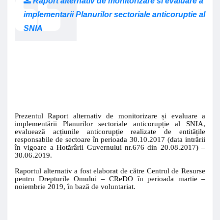
Raport alternativ de monitorizare si evaluare a
implementarii Planurilor sectoriale anticoruptie al
SNIA
Prezentul Raport alternativ de monitorizare și evaluare a
implementării Planurilor sectoriale anticorupție al SNIA,
evaluează acțiunile anticorupție realizate de entitățile
responsabile de sectoare în perioada 30.
10
.2017
(data intrării
în vigoare a Hotărârii Guvernului nr.676 din 20.08.2017)
–
3
0.06
.201
9
.
Raportul alternativ a fost elaborat de către Centrul de Resurse
pentru Drepturile Omului – CReDO în perioada
martie
–
noiembrie
2019,
în bază de voluntariat
.