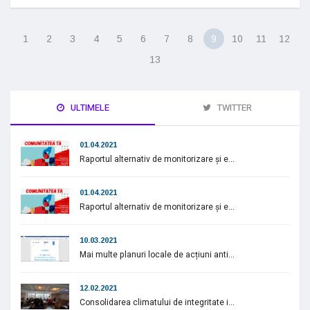
1
2
3
4
5
6
7
8
9
10
11
12
13
ULTIMELE
TWITTER
01.04.2021
Raportul alternativ de monitorizare și e...
01.04.2021
Raportul alternativ de monitorizare și e...
10.03.2021
Mai multe planuri locale de acțiuni anti...
12.02.2021
Consolidarea climatului de integritate i...