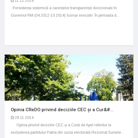
11.12.2014
Persistența sistemică a carențelor transparenței decizionale în
Guvernul RM (04.2012-10.2014) Sumar executiv În perioada d...
Opinia CReDO privind deciziile CEC și a Cur&#...
28.11.2014
Opinia privind deciziile CEC și a Curții de Apel referitor la
excluderea partidului Patria din cursa electorală Rezumat Sursele...