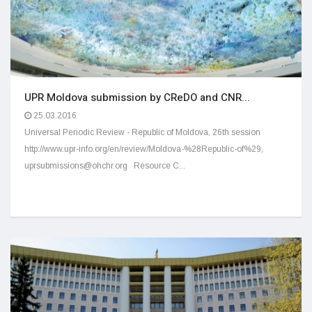
UPR Moldova submission by CReDO and CNR...
25.03.2016
Universal Periodic Review - Republic of Moldova, 26th session
http://www.upr-info.org/en/review/Moldova-%28Republic-of%29,
uprsubmissions@ohchr.org Resource C...