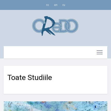
ro
en
ru
Toate Studiile