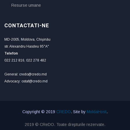
Resurse umane
CONTACTATI-NE
MD-2005, Moldova, Chişinău
str. Alexandru Hasdeu 95"A"
Telefon
022 212 816, 022 278 482
General: credo@credo.md
Advocacy: ostaf@credo.md
Copyright © 2019
CREDO
. Site by
MoldaHost
.
2019 © CReDO. Toate drepturile rezervate.