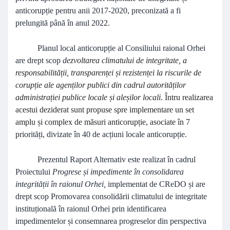
anticorupție pentru anii 2017-2020, preconizată a fi
prelungită până în anul
2022
.
Planul local anticorupție al Consiliului raional Orhei
are drept scop
d
ezvoltarea climatului de integritate, a
responsabilității, transparenței și rezistenței la riscurile de
corupție ale agenților publici din cadrul autorităților
administrației publice locale și aleșilor locali
. Întru realizarea
acestui deziderat sunt propuse spre implementare un set
amplu și complex de măsuri anticorupție, asociate în 7
p
riorități, divizate în 40 de acțiuni locale anticorupție.
Prezentul Raport Alternativ este realizat în cadrul
Proiectului
Progrese și impedimente în consolidarea
integrității în raionul Orhei,
implementat de CReDO și are
drept scop Promovarea consolidării climatului de integritate
instituțională în raionul Orhei prin identificarea
impedimentelor și consemnarea progreselor din perspectiva