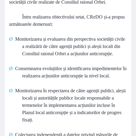
societății civile realizate de Consiliul raional Orhei.
Întru realizarea obiectivului setat, CReDO și-a propus
următoarele demersuri:
Ø
Monitorizarea și evaluarea din perspectiva societății civile
a realizării de către agenții publici și aleșii locali din
Consiliul raional Orhei a acțiunilor anticorupție.
Ø
Consemnarea evoluțiilor și identificarea impedimentelor în
realizarea acțiunilor anticorupție la nivel local.
Ø
Monitorizarea în respectarea de către agenții publici, aleșii
locali și autoritățile publice locale responsabile a
termenelor în implementarea acțiunilor incluse în
Planul local anticorupție și a indicatorilor de progres
fixați.
Ø
Colectarea independentă a datelor privind măsurile de