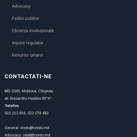
Advocacy
Politici publice
Eficienţa instituţională
Impact regulator
Resurse umane
CONTACTATI-NE
MD-2005, Moldova, Chişinău
str. Alexandru Hasdeu 95"A"
Telefon
022 212 816, 022 278 482
General: credo@credo.md
Advocacy: ostaf@credo.md